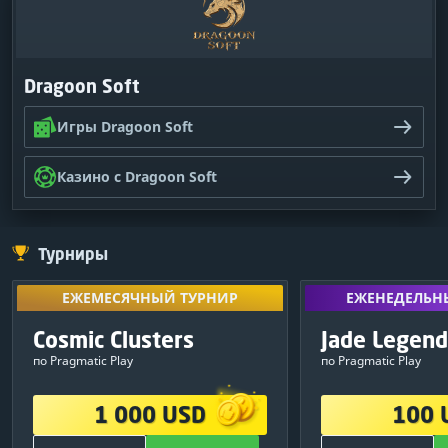
Dragoon Soft
Игры Dragoon Soft
Казино с Dragoon Soft
Турниры
ЕЖЕМЕСЯЧНЫЙ ТУРНИР
ЕЖЕНЕДЕЛЬН
ЕЖЕМЕСЯЧНЫЙ ТУРНИР
ЕЖЕНЕДЕЛЬН
ПРИЗОВОЙ ФОНД
ПРИЗОВО
Cosmic Clusters
Jade Legend
22
:
15
:
16
01
:
15
:
16
1 000 USD
100 
по Pragmatic Play
по Pragmatic Play
380 USD
1
50 USD
250 USD
2
30 USD
1 000 USD
100 
120 USD
3
20 USD