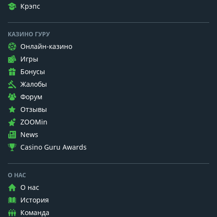
Крэпс
КАЗИНО ГУРУ
Онлайн-казино
Игры
Бонусы
Жалобы
Форум
Отзывы
ZOOMin
News
Casino Guru Awards
О НАС
О нас
История
Команда