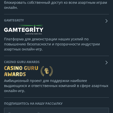
блокировать собственный доступ ко всем азартным играм
онлайн.
GAMTEGRITY
Платформа для демонстрации наших усилий по
повышению безопасности и прозрачности индустрии
азартных онлайн-игр.
CASINO GURU AWARDS
Амбициозный проект для поддержки наиболее
выдающихся и ответственных компаний в сфере азартных
онлайн-игр.
ПОДПИШИТЕСЬ НА НАШУ РАССЫЛКУ