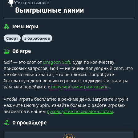
Система выплат
Выигрышные линии
Темы игры
Спорт
5 барабанов
Об игре
Golf — это слот от
Dragoon Soft
. Судя по количеству
поисковых запросов, Golf — не очень популярный слот. Это
не обязательно значит, что он плохой. Попробуйте
бесплатную демо-версию и решите, подходит ли эта игра
вам, или перейдите к
популярным играм казино
.
Чтобы играть бесплатно в режиме демо, загрузите игру и
нажмите кнопку Spin. Узнайте больше о работе игровых
автоматов в нашем
руководстве по онлайн-слотам
.
О провайдере