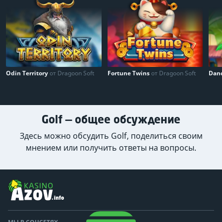
Odin Territory
от Dragoon Soft
Fortune Twins
от Dragoon Soft
Dan
Golf — общее обсуждение
Здесь можно обсудить Golf, поделиться своим
мнением или получить ответы на вопросы.