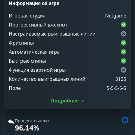
Информация об игре
Игровая студия
Netgame
Прогрессивный джекпот
Настраиваемые выигрышные линии
Фриспины
Автоматическая игра
Быстрые спины
Функция азартной игры
Количество выигрышных линий
3125
Поле
5-5-5-5-5
Подробнее
Процент выплат
96,14%