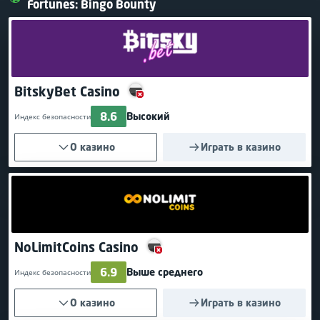
Fortunes: Bingo Bounty
BitskyBet Casino
8.6
Высокий
Индекс безопасности
О казино
Играть в казино
NoLimitCoins Casino
6.9
Выше среднего
Индекс безопасности
О казино
Играть в казино