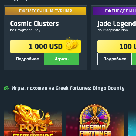
ЕЖЕМЕСЯЧНЫЙ ТУРНИР
ЕЖЕНЕДЕЛЬН
ЕЖЕМЕСЯЧНЫЙ ТУРНИР
ЕЖЕНЕДЕЛЬН
ПРИЗОВОЙ ФОНД
ПРИЗОВО
Cosmic Clusters
Jade Legend
22
:
08
:
08
01
:
08
:
08
1 000 USD
100 
по Pragmatic Play
по Pragmatic Play
380 USD
1
50 USD
250 USD
2
30 USD
1 000 USD
100 
120 USD
3
20 USD
Подробнее
Играть
Подробнее
75 USD
4
ДРУГАЯ ИНФОРМАЦИЯ
ДРУГАЯ ИН
50 USD
5
750
Всего фриспинов:
250
Вс
Играть
Закрыть
Играть
25 USD
6
Pragmatic Play
Поставщик игр:
Pragmatic Play
25 USD
7
БЕСПЛАТНО
Участие:
БЕСПЛАТНО
Игры, похожие на Greek Fortunes: Bingo Bounty
25 USD
8
25 USD
9
25 USD
10