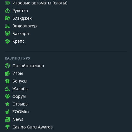
Игровые автоматы (слоты)
Рулетка
Блэкджек
Видеопокер
Баккара
Крэпс
КАЗИНО ГУРУ
Онлайн-казино
Игры
Бонусы
Жалобы
Форум
Отзывы
ZOOMin
News
Casino Guru Awards