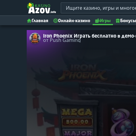
Главная
Онлайн-казино
Игры
Бонусы
Iron Phoenix Играть бесплатно в демо
от Push Gaming