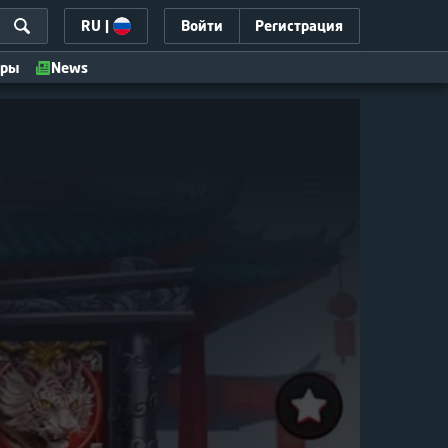
RU
|
Войти
Регистрация
иры
News