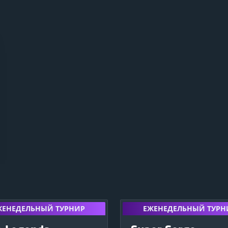
ЖЕНЕДЕЛЬНЫЙ ТУРНИР
ЕЖЕНЕДЕЛЬНЫЙ ТУРН
ЖЕНЕДЕЛЬНЫЙ ТУРНИР
ЕЖЕНЕДЕЛЬНЫЙ ТУРН
ПРИЗОВОЙ ФОНД
ПРИЗОВОЙ ФОНД