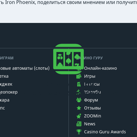
ь Iron Phoenix, поделиться своим мнением или получит
 ИГРАМ
КАЗИНО ГУРУ
овые автоматы (слоты)
Онлайн-казино
етка
Игры
Казино Гуру
кджек
Бонусы
еопокер
Рассказываем об азартных играх
Жалобы
кара
Форум
пс
Отзывы
ZOOMin
News
Casino Guru Awards