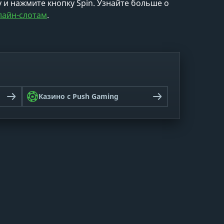
 и нажмите кнопку Spin. Узнайте больше о
лайн-слотам
.
Казино с Push Gaming