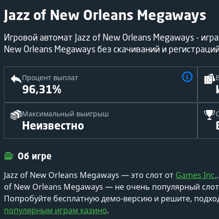
Jazz of New Orleans Megaways
Игровой автомат Jazz of New Orleans Megaways - игра
New Orleans Megaways без скачиваний и регистраций
Процент выплат
96,31%
Максимальный выигрыш
Неизвестно
Об игре
Jazz of New Orleans Megaways — это слот от
Games Inc.
of New Orleans Megaways — не очень популярный слот.
Попробуйте бесплатную демо-версию и решите, подходи
популярным играм казино
.