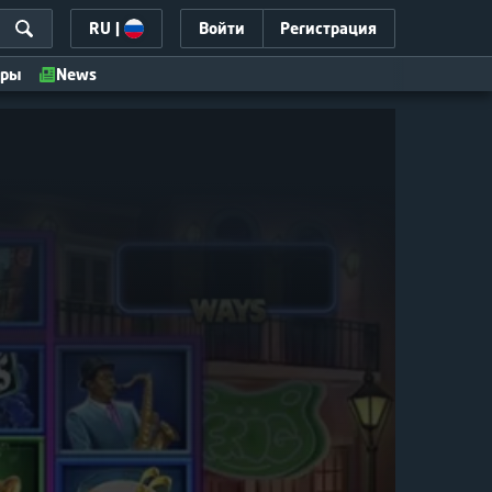
RU
|
Войти
Регистрация
иры
News