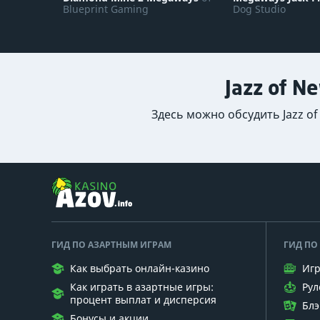
Blueprint Gaming
Dog Studio
Jazz of 
Здесь можно обсудить Jazz o
ГИД ПО АЗАРТНЫМ ИГРАМ
ГИД ПО
Как выбрать онлайн-казино
Игр
Как играть в азартные игры:
Рул
процент выплат и дисперсия
Блэ
Бонусы и акции