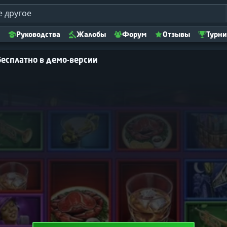
Руководства
Жалобы
Форум
Отзывы
Турн
бесплатно в демо-версии