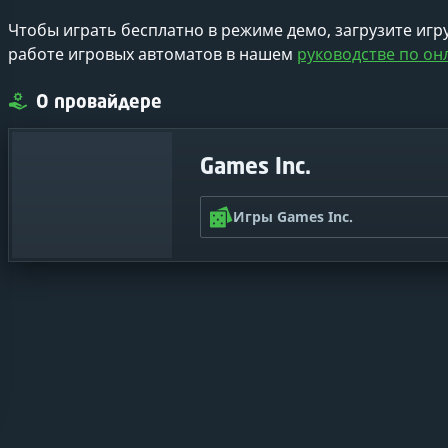
Чтобы играть бесплатно в режиме демо, загрузите игру
работе игровых автоматов в нашем
руководстве по он
О провайдере
Games Inc.
Игры Games Inc.