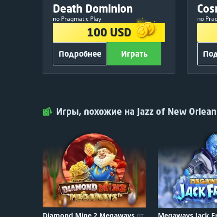
ПРИЗОВОЙ ФОНД
Death Dominion
Cos
00
:
17
:
16
25
100 USD
по Pragmatic Play
по Pra
100 USD
50 USD
1
380 
30 USD
2
250 
Подробнее
Играть
По
20 USD
3
120 
75 U
ДРУГАЯ ИНФОРМАЦИЯ
50 U
250
Всего фриспинов:
750
Играть
Закрыть
25 U
Pragmatic Play
Поставщик игр:
Pragm
25 U
Игры, похожие на Jazz of New Orlea
БЕСПЛАТНО
Участие:
БЕС
25 U
25 U
25 U
Diamond Mine 2 Megaways
от
Megaways Jack F