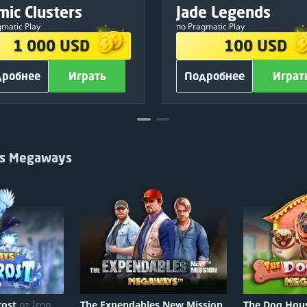
ПРИЗОВОЙ ФОНД
ПРИЗОВОЙ ФОНД
mic Clusters
Jade Legends
:
17
:
16
04
:
17
:
16
1 000 USD
100 USD
gmatic Play
по Pragmatic Play
1 000 USD
100 USD
USD
1
50 USD
USD
2
30 USD
дробнее
Играть
Подробнее
Играт
USD
3
20 USD
SD
4
ДРУГАЯ ИНФОРМАЦИЯ
ДРУГАЯ ИНФОРМАЦИЯ
SD
5
Всего фриспинов:
250
Всего фрисп
Играть
Закрыть
Играть
Закры
SD
6
atic Play
Поставщик игр:
Pragmatic Play
Поставщик
SD
7
ns Megaways
ПЛАТНО
Участие:
БЕСПЛАТНО
Уча
SD
8
SD
9
SD
10
rost
от Iron
The Expendables New Mission
The Dog Ho