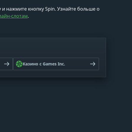
 и нажмите кнопку Spin. Узнайте больше о
лайн-слотам
.
Казино с Games Inc.