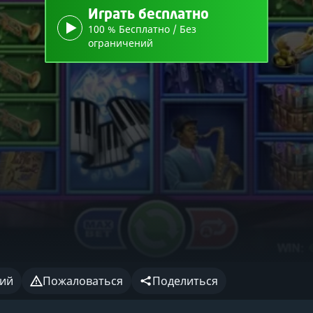
Играть бесплатно
100 % Бесплатно / Без
ограничений
рий
Пожаловаться
Поделиться