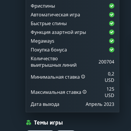
Фриспины
Автоматическая игра
Быстрые спины
Функция азартной игры
Megaways
Покупка бонуса
Количество
200704
выигрышных линий
0,2
Минимальная ставка
USD
125
Максимальная ставка
USD
Дата выхода
Апрель 2023
Темы игры