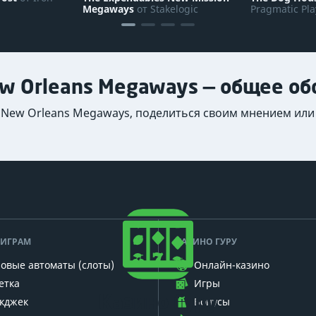
Megaways
от Stakelogic
Pragmatic Pla
New Orleans Megaways — общее о
f New Orleans Megaways, поделиться своим мнением или
 ИГРАМ
КАЗИНО ГУРУ
овые автоматы (слоты)
Онлайн-казино
етка
Игры
Казино Гуру
кджек
Бонусы