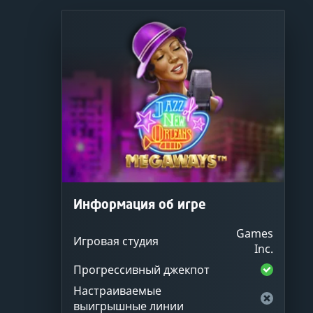
Информация об игре
Games
Игровая студия
Inc.
Прогрессивный джекпот
Настраиваемые
выигрышные линии