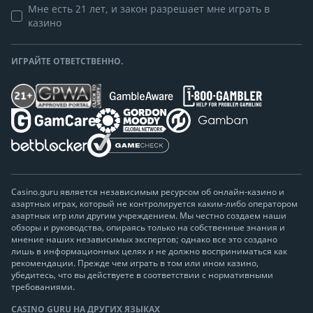
Мне есть 21 лет, и закон разрешает мне играть в
казино
ИГРАЙТЕ ОТВЕТСТВЕННО.
Casino.guru является независимым ресурсом об онлайн-казино и
азартных играх, который не контролируется каким-либо оператором
азартных игр или другим учреждением. Мы честно создаем наши
обзоры и руководства, опираясь только на собственные знания и
мнение наших независимых экспертов; однако все это создано
лишь в информационных целях и не должно восприниматься как
рекомендации. Прежде чем играть в том или ином казино,
убедитесь, что вы действуете в соответствии с нормативными
требованиями.
CASINO GURU НА ДРУГИХ ЯЗЫКАХ