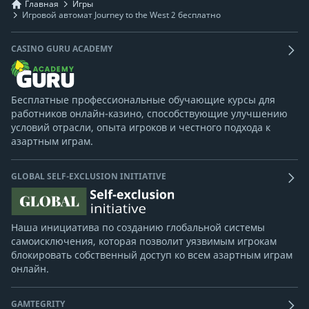
Главная
Игры
Игровой автомат Journey to the West 2 бесплатно
CASINO GURU ACADEMY
Бесплатные профессиональные обучающие курсы для
работников онлайн-казино, способствующие улучшению
условий отрасли, опыта игроков и честного подхода к
азартным играм.
GLOBAL SELF-EXCLUSION INITIATIVE
Наша инициатива по созданию глобальной системы
самоисключения, которая позволит уязвимым игрокам
блокировать собственный доступ ко всем азартным играм
онлайн.
GAMTEGRITY