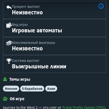
Процент выплат
Неизвестно
Вид игры
Игровые автоматы
Максимальный выигрыш
Неизвестно
Система выплат
Выигрышные линии
Темы игры
Япония
5 барабанов
Азия
Об игре
Journey to the West 2 — это слот от
Triple Profits Games (TPG)
.