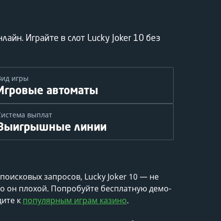
лайн. Играйте в слот Lucky Joker 10 без
Вид игры
Игровые автоматы
Система выплат
Выигрышные линии
 поисковых запросов, Lucky Joker 10 — не
то он плохой. Попробуйте бесплатную демо-
дите к
популярным играм казино
.