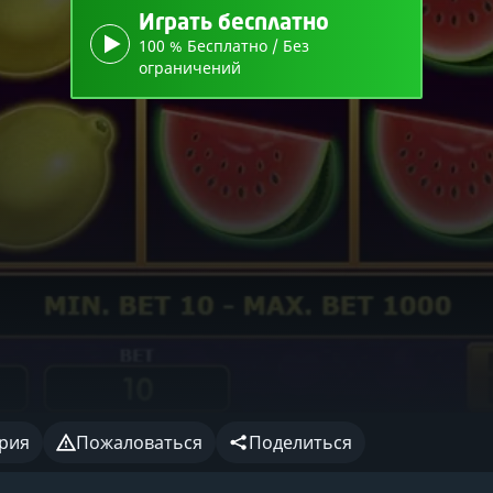
Играть бесплатно
100 % Бесплатно / Без
ограничений
рия
Пожаловаться
Поделиться