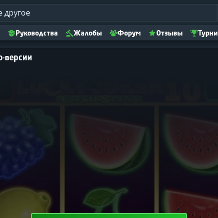
Руководства
Жалобы
Форум
Отзывы
Турн
о-версии