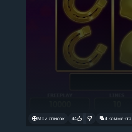
Мой список
44
4 коммента