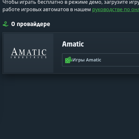
Чтобы играть бесплатно в режиме демо, загрузите игру
работе игровых автоматов в нашем
руководстве по он
О провайдере
Amatic
Игры Amatic