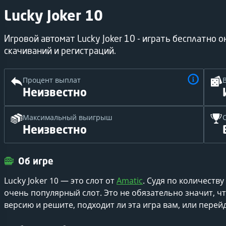
Lucky Joker 10
Игровой автомат Lucky Joker 10 - играть бесплатно он
скачиваний и регистраций.
Процент выплат
Неизвестно
Максимальный выигрыш
Неизвестно
Об игре
Lucky Joker 10 — это слот от
Amatic
. Судя по количеству
очень популярный слот. Это не обязательно значит, ч
версию и решите, подходит ли эта игра вам, или перей