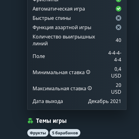
Автоматическая игра
Быстрые спины
Функция азартной игры
Количество выигрышных
40
линий
4-4-4-
Поле
4-4
0,4
Минимальная ставка
USD
20
Максимальная ставка
USD
Дата выхода
Декабрь 2021
Темы игры
Фрукты
5 барабанов