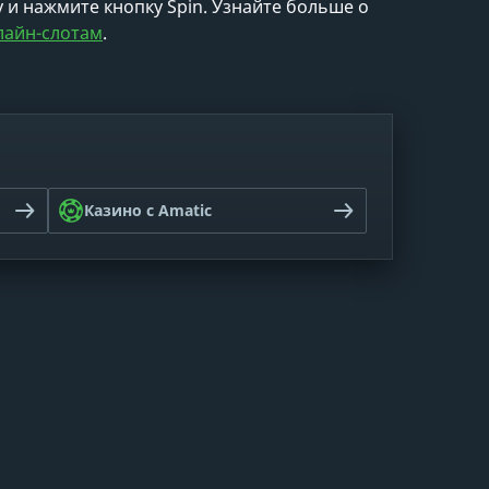
 и нажмите кнопку Spin. Узнайте больше о
лайн-слотам
.
Казино с Amatic