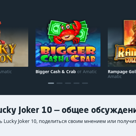
Amatic
Bigger Cash & Crab
от Amatic
Rampage Gol
Amatic
ucky Joker 10 — общее обсужден
 Lucky Joker 10, поделиться своим мнением или получи