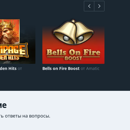
den Hits
от
Bells on Fire Boost
от Amatic
Double D
Amatic
ие
ть ответы на вопросы.