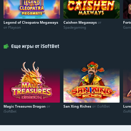
Legend of Cleopatra Megaways
Caishen Megaways
от
Fort
от Playson
Spadegaming
Gami
Еще игры от iSoftBet
Magic Treasures Dragon
от
San Xing Riches
от iSoftBet
Lur
iSoftBet
iSof