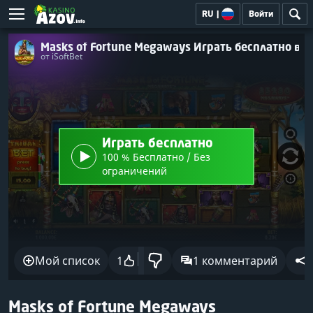
RU
|
Войти
Masks of Fortune Megaways Играть бесплатно в 
от iSoftBet
Играть бесплатно
100 % Бесплатно / Без
ограничений
Мой список
1
1 комментарий
Masks of Fortune Megaways