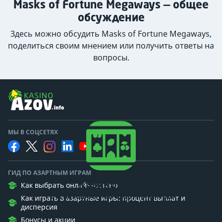
Masks of Fortune Megaways — общее
обсуждение
Здесь можно обсудить Masks of Fortune Megaways,
поделиться своим мнением или получить ответы на
вопросы.
МЫ В СОЦСЕТЯХ
ГИД ПО АЗАРТНЫМ ИГРАМ
Казино Гуру
Как выбрать онлайн-казино
Рассказываем об азартных играх
Как играть в азартные игры: процент выплат и
дисперсия
Бонусы и акции