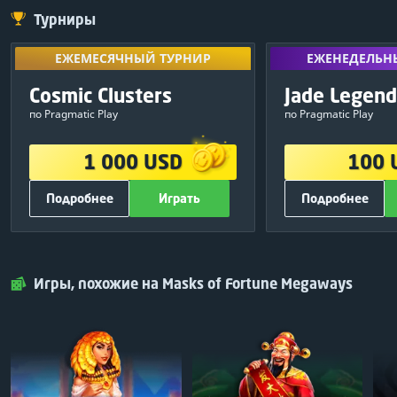
Турниры
ЕЖЕМЕСЯЧНЫЙ ТУРНИР
ЕЖЕНЕДЕЛЬН
ЕЖЕМЕСЯЧНЫЙ ТУРНИР
ЕЖЕНЕДЕЛЬН
ПРИЗОВОЙ ФОНД
ПРИЗОВО
Cosmic Clusters
Jade Legend
21
:
18
:
43
00
:
18
:
43
1 000 USD
100 
по Pragmatic Play
по Pragmatic Play
380 USD
1
50 USD
250 USD
2
30 USD
1 000 USD
100 
120 USD
3
20 USD
Подробнее
Играть
Подробнее
75 USD
4
ДРУГАЯ ИНФОРМАЦИЯ
ДРУГАЯ ИН
50 USD
5
750
Всего фриспинов:
250
Вс
Играть
Закрыть
Играть
25 USD
6
Pragmatic Play
Поставщик игр:
Pragmatic Play
25 USD
7
БЕСПЛАТНО
Участие:
БЕСПЛАТНО
Игры, похожие на Masks of Fortune Megaways
25 USD
8
25 USD
9
25 USD
10