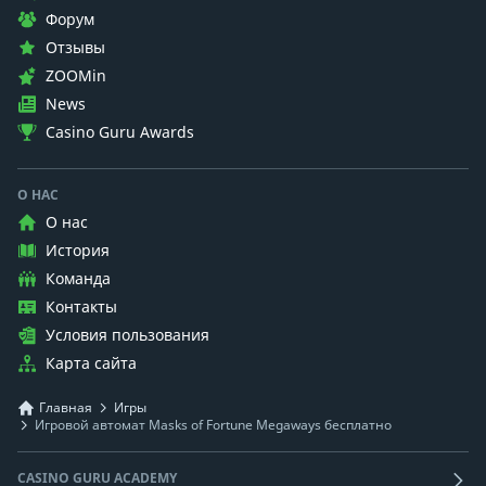
Форум
Отзывы
ZOOMin
News
Casino Guru Awards
О НАС
О нас
История
Команда
Контакты
Условия пользования
Карта сайта
Главная
Игры
Игровой автомат Masks of Fortune Megaways бесплатно
CASINO GURU ACADEMY