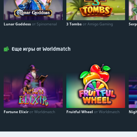
Lunar Goddess
от Spinomenal
3 Tombs
от Amigo Gaming
Ser
Еще игры от Worldmatch
Fortune Elixir
от Worldmatch
Fruitful Wheel
от Worldmatch
Nig