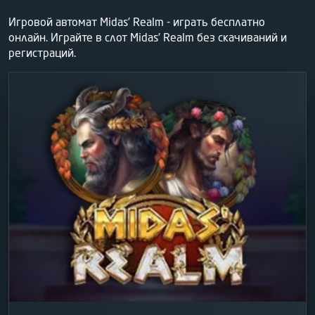
Игровой автомат Midas' Realm - играть бесплатно
онлайн. Играйте в слот Midas' Realm без скачиваний и
регистраций.