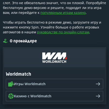
слот. Это не обязательно значит, что он плохой. Попробуйте
бесплатную демо-версию и решите, подходит ли эта игра
вам, или перейдите к
популярным играм казино
.
Чтобы играть бесплатно в режиме демо, загрузите игру и
нажмите кнопку Spin. Узнайте больше о работе игровых
автоматов в нашем
руководстве по онлайн-слотам
.
О провайдере
Worldmatch
Игры Worldmatch
Казино с Worldmatch