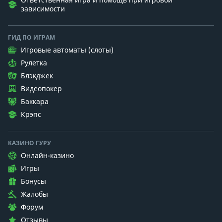
зависимости
ГИД ПО ИГРАМ
Игровые автоматы (слоты)
Рулетка
Блэкджек
Видеопокер
Баккара
Крэпс
КАЗИНО ГУРУ
Онлайн-казино
Игры
Бонусы
Жалобы
Форум
Отзывы