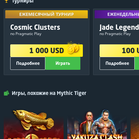
Турниры
ЕЖЕМЕСЯЧНЫЙ ТУРНИР
ЕЖЕНЕДЕЛЬН
ЕЖЕМЕСЯЧНЫЙ ТУРНИР
ЕЖЕНЕДЕЛЬН
ПРИЗОВОЙ ФОНД
ПРИЗОВО
Cosmic Clusters
Jade Legend
22
:
10
:
11
01
:
10
:
11
1 000 USD
100 
по Pragmatic Play
по Pragmatic Play
380 USD
1
50 USD
250 USD
2
30 USD
1 000 USD
100 
120 USD
3
20 USD
Подробнее
Играть
Подробнее
75 USD
4
ДРУГАЯ ИНФОРМАЦИЯ
ДРУГАЯ ИН
50 USD
5
750
Всего фриспинов:
250
Вс
Играть
Закрыть
Играть
25 USD
6
Pragmatic Play
Поставщик игр:
Pragmatic Play
25 USD
7
БЕСПЛАТНО
Участие:
БЕСПЛАТНО
Игры, похожие на Mythic Tiger
25 USD
8
25 USD
9
25 USD
10