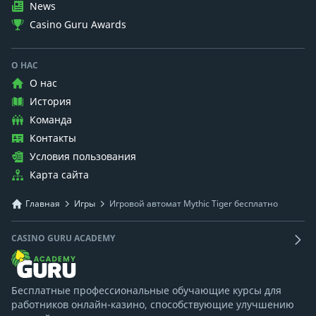
News
Casino Guru Awards
О НАС
О нас
История
Команда
Контакты
Условия пользования
Карта сайта
Главная
Игры
Игровой автомат Mythic Tiger бесплатно
CASINO GURU ACADEMY
Бесплатные профессиональные обучающие курсы для
работников онлайн-казино, способствующие улучшению