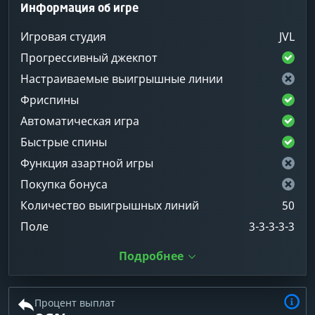
Информация об игре
Игровая студия
JVL
Прогрессивный джекпот
Настраиваемые выигрышные линии
Фриспины
Автоматическая игра
Быстрые спины
Функция азартной игры
Покупка бонуса
Количество выигрышных линий
50
Поле
3-3-3-3-3
Подробнее
Процент выплат