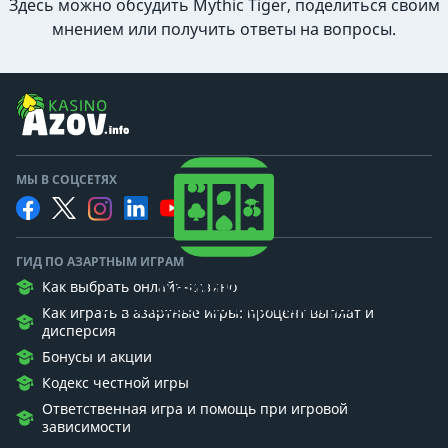
Здесь можно обсудить Mythic Tiger, поделиться своим
мнением или получить ответы на вопросы.
МЫ В СОЦСЕТЯХ
ГИД ПО АЗАРТНЫМ ИГРАМ
Казино Гуру
Как выбрать онлайн-казино
Рассказываем об азартных играх
Как играть в азартные игры: процент выплат и
дисперсия
Бонусы и акции
Кодекс честной игры
Ответственная игра и помощь при игровой
зависимости