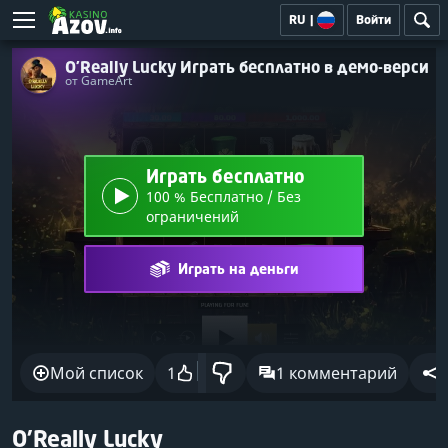
RU
|
Войти
O’Really Lucky Играть бесплатно в демо-версии
от GameArt
Играть бесплатно
100 % Бесплатно / Без
ограничений
Играть на деньги
Мой список
1
1 комментарий
O’Really Lucky