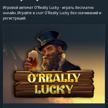
Игровой автомат O’Really Lucky - играть бесплатно
онлайн. Играйте в слот O’Really Lucky без скачиваний и
регистраций.