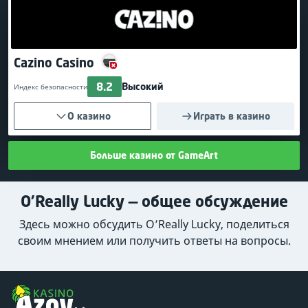
Cazino Casino
8.2
Высокий
Индекс безопасности
О казино
Играть в казино
Больше казино от GameArt
O’Really Lucky — общее обсуждение
Здесь можно обсудить O’Really Lucky, поделиться
своим мнением или получить ответы на вопросы.