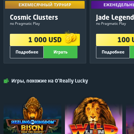
ЕЖЕМЕСЯЧНЫЙ ТУРНИР
ЕЖЕНЕДЕЛЬН
ЕЖЕМЕСЯЧНЫЙ ТУРНИР
ЕЖЕНЕДЕЛЬН
ПРИЗОВОЙ ФОНД
ПРИЗОВО
Cosmic Clusters
Jade Legend
22
:
15
:
04
01
:
15
:
04
1 000 USD
100 
по Pragmatic Play
по Pragmatic Play
380 USD
1
50 USD
250 USD
2
30 USD
1 000 USD
100 
120 USD
3
20 USD
Подробнее
Играть
Подробнее
75 USD
4
ДРУГАЯ ИНФОРМАЦИЯ
ДРУГАЯ ИН
50 USD
5
750
Всего фриспинов:
250
Вс
Играть
Закрыть
Играть
25 USD
6
Pragmatic Play
Поставщик игр:
Pragmatic Play
25 USD
7
БЕСПЛАТНО
Участие:
БЕСПЛАТНО
Игры, похожие на O’Really Lucky
25 USD
8
25 USD
9
25 USD
10