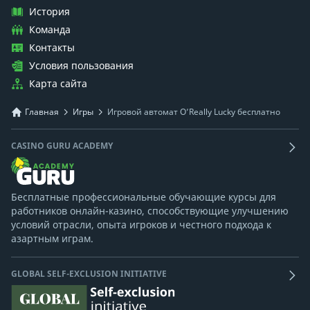
История
Команда
Контакты
Условия пользования
Карта сайта
Главная
Игры
Игровой автомат O’Really Lucky бесплатно
CASINO GURU ACADEMY
Бесплатные профессиональные обучающие курсы для
работников онлайн-казино, способствующие улучшению
условий отрасли, опыта игроков и честного подхода к
азартным играм.
GLOBAL SELF-EXCLUSION INITIATIVE