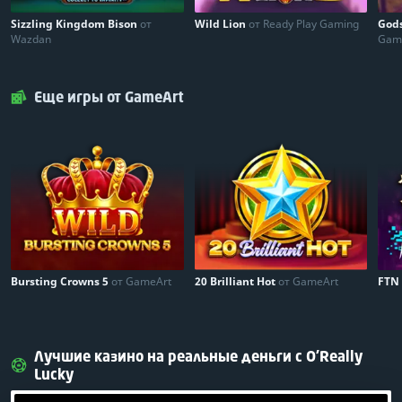
Sizzling Kingdom Bison
от
Wild Lion
от Ready Play Gaming
Gods
Wazdan
Gam
Еще игры от GameArt
Bursting Crowns 5
от GameArt
20 Brilliant Hot
от GameArt
FTN
Лучшие казино на реальные деньги с O’Really
Lucky