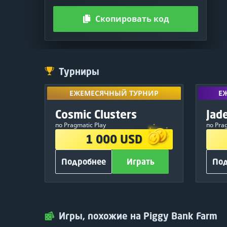
Скопировать код
Турниры
ЕЖЕМЕСЯЧНЫЙ ТУРНИР
Е
ЕЖЕМЕСЯЧНЫЙ ТУРНИР
Е
ПРИЗОВОЙ ФОНД
Cosmic Clusters
Jad
24
:
01
:
12
03
1 000 USD
по Pragmatic Play
по Pra
1 000 USD
380 USD
1
50 U
250 USD
2
30 U
Подробнее
Играть
По
120 USD
3
20 U
75 USD
4
ДРУГАЯ ИНФОРМАЦИЯ
50 USD
5
750
Всего фриспинов:
250
Играть
Закрыть
25 USD
6
Pragmatic Play
Поставщик игр:
Pragm
Игры, похожие на Piggy Bank Farm
25 USD
7
БЕСПЛАТНО
Участие:
БЕС