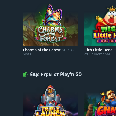
25 USD
8
25 USD
9
25 USD
10
Charms of the Forest
от RTG
Rich Little Hens 
Slots
от Spinomenal
Еще игры от Play'n GO