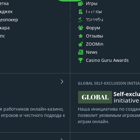
етка
Игры
Казино Гуру
кджек
Бонусы
еопокер
Рассказываем об азартных играх
Жалобы
кара
Форум
пс
Отзывы
ZOOMin
News
Casino Guru Awards
GLOBAL SELF-EXCLUSION INITIA
 работников онлайн-казино,
Наша инициатива по создан
игроков и честного подхода к
позволит уязвимым игрокам
играм онлайн.