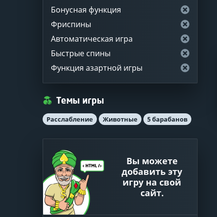
Бонусная функция
Фриспины
Автоматическая игра
Быстрые спины
Функция азартной игры
Темы игры
Расслабление
Животные
5 барабанов
Вы можете
добавить эту
игру на свой
сайт.