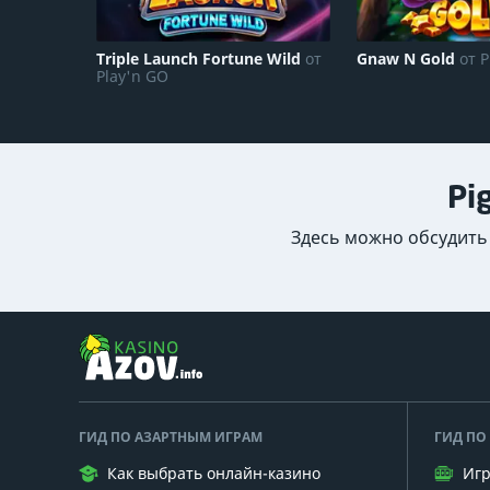
Triple Launch Fortune Wild
от
Gnaw N Gold
от 
Play'n GO
Pi
Здесь можно обсудить 
ГИД ПО АЗАРТНЫМ ИГРАМ
ГИД ПО
Как выбрать онлайн-казино
Игр