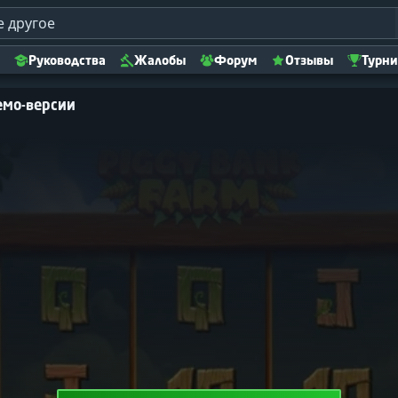
Руководства
Жалобы
Форум
Отзывы
Турн
емо-версии