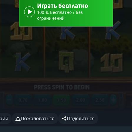
Играть бесплатно
100 % Бесплатно / Без
ограничений
арий
Пожаловаться
Поделиться