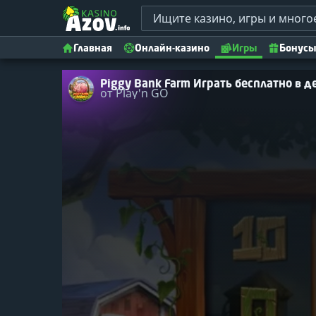
Главная
Онлайн-казино
Игры
Бонусы
Piggy Bank Farm Играть бесплатно в д
от Play'n GO