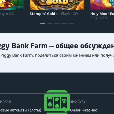
Play'n GO
Stompin’ Gold
от Play'n GO
Holy Moo! E
Play'n GO
ggy Bank Farm — общее обсужде
Piggy Bank Farm, поделиться своим мнением или получ
 ИГРАМ
КАЗИНО ГУРУ
овые автоматы (слоты)
Онлайн-казино