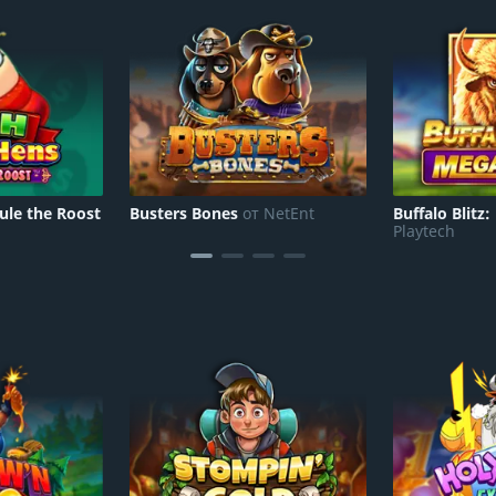
Rule the Roost
Busters Bones
от NetEnt
Buffalo Blit
Playtech