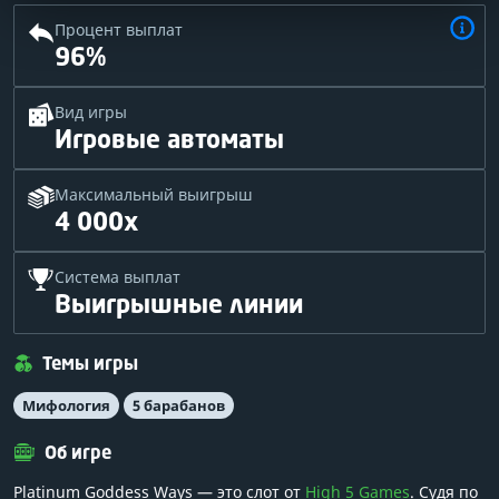
Процент выплат
96%
Вид игры
Игровые автоматы
Максимальный выигрыш
4 000x
Система выплат
Выигрышные линии
Темы игры
Мифология
5 барабанов
Об игре
Platinum Goddess Ways — это слот от
High 5 Games
. Судя по