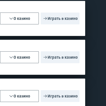
О казино
Играть в казино
О казино
Играть в казино
О казино
Играть в казино