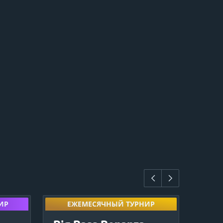
ИР
ЕЖЕМЕСЯЧНЫЙ ТУРНИР
П
Разблокируйте, выложив
ИР
ЕЖЕМЕСЯЧНЫЙ ТУРНИР
П
результаты в других
ПРИЗОВОЙ ФОНД
Эксклюзивный