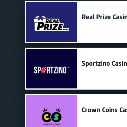
Real Prize Cas
Sportzino Casi
Crown Coins C