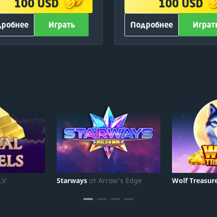
100 USD
100 USD
SD
1
50 USD
SD
2
30 USD
дробнее
Играть
Подробнее
Играт
SD
3
20 USD
ДРУГАЯ ИНФОРМАЦИЯ
ДРУГАЯ ИНФОРМАЦИЯ
Всего фриспинов:
250
Всего фрисп
Играть
Закрыть
Играть
Закры
atic Play
Поставщик игр:
Pragmatic Play
Поставщик
ПЛАТНО
Участие:
БЕСПЛАТНО
Уча
LV
Starways
от Arrow's Edge
Wolf Treasur