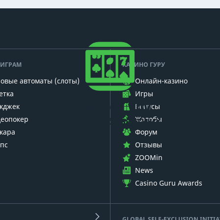
 ИГРАМ
КАЗИНО ГУРУ
овые автоматы (слоты)
Онлайн-казино
етка
Игры
Казино Гуру
кджек
Бонусы
еопокер
Рассказываем об азартных играх
Жалобы
кара
Форум
пс
Отзывы
ZOOMin
News
Casino Guru Awards
GLOBAL SELF-EXCLUSION INITIA