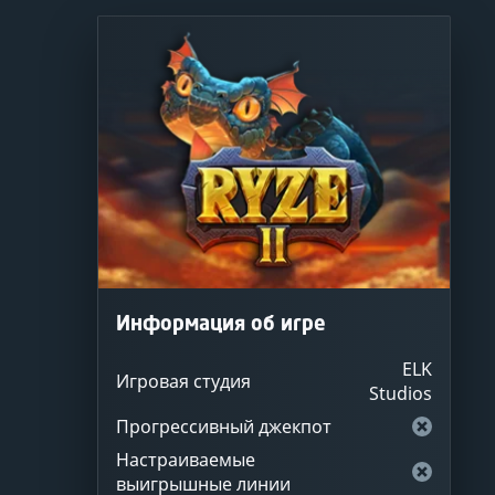
Информация об игре
ELK
Игровая студия
Studios
Прогрессивный джекпот
Настраиваемые
выигрышные линии