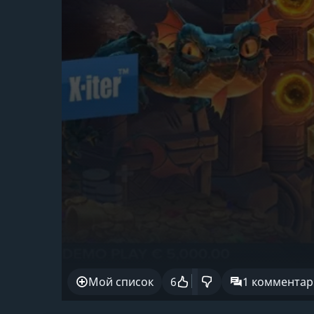
Мой список
6
1 коммента