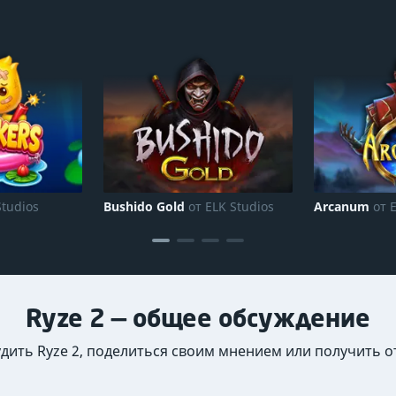
Studios
Bushido Gold
от ELK Studios
Arcanum
от 
Ryze 2 — общее обсуждение
дить Ryze 2, поделиться своим мнением или получить о