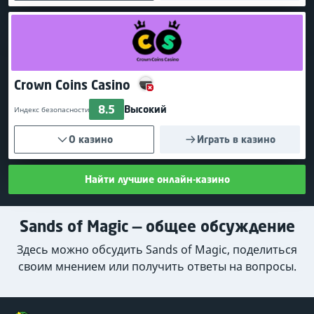
Crown Coins Casino
8.5
Высокий
Индекс безопасности
О казино
Играть в казино
Найти лучшие онлайн-казино
Sands of Magic — общее обсуждение
Здесь можно обсудить Sands of Magic, поделиться
своим мнением или получить ответы на вопросы.