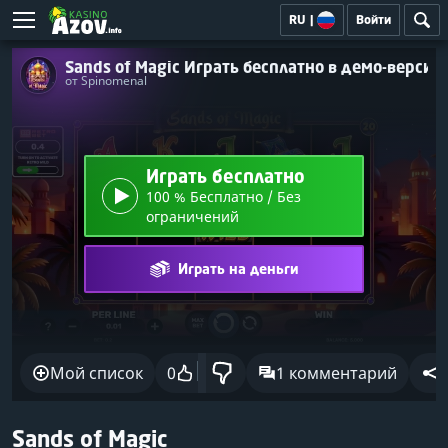
RU
|
Войти
Sands of Magic Играть бесплатно в демо-версии
от Spinomenal
Играть бесплатно
100 % Бесплатно / Без
ограничений
Играть на деньги
Мой список
0
1 комментарий
Sands of Magic