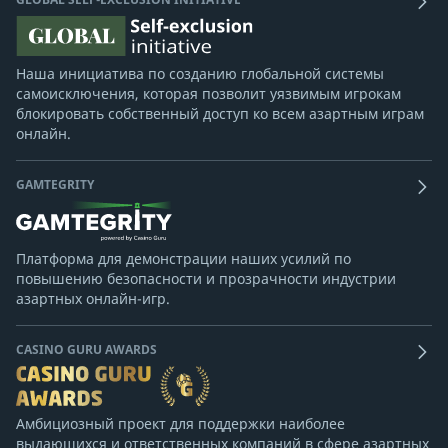
Наша инициатива по созданию глобальной системы
самоисключения, которая позволит уязвимым игрокам
блокировать собственный доступ ко всем азартным играм
онлайн.
GAMTEGRITY
Платформа для демонстрации наших усилий по
повышению безопасности и прозрачности индустрии
азартных онлайн-игр.
CASINO GURU AWARDS
Амбициозный проект для поддержки наиболее
выдающихся и ответственных компаний в сфере азартных