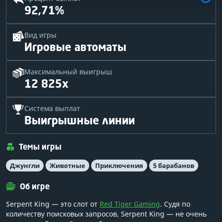
92,71%
Вид игры
Игровые автоматы
Максимальный выигрыш
12 825x
Система выплат
Выигрышные линии
Темы игры
Джунгли
Животные
Приключения
5 барабанов
Об игре
Serpent King — это слот от
Red Tiger Gaming
. Судя по
количеству поисковых запросов, Serpent King — не очень