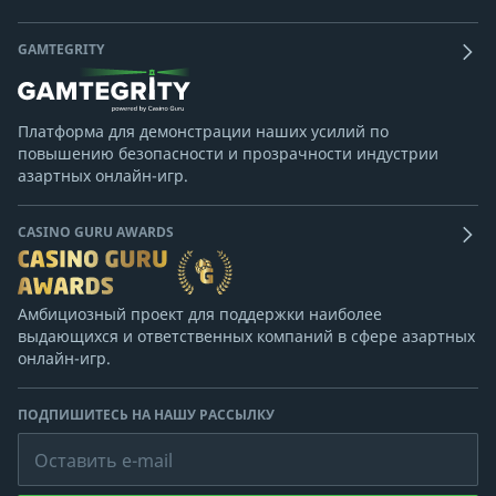
GAMTEGRITY
Платформа для демонстрации наших усилий по
повышению безопасности и прозрачности индустрии
азартных онлайн-игр.
CASINO GURU AWARDS
Амбициозный проект для поддержки наиболее
выдающихся и ответственных компаний в сфере азартных
онлайн-игр.
ПОДПИШИТЕСЬ НА НАШУ РАССЫЛКУ
Оставить e-mail