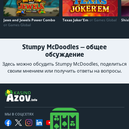
Jaws and Jewels Power Combo
Texas Joker'Em
от Games Global
Shis
от Games Global
Stumpy McDoodles — общее
обсуждение
Здесь можно обсудить Stumpy McDoodles, поделиться
своим мнением или получить ответы на вопросы.
МЫ В СОЦСЕТЯХ