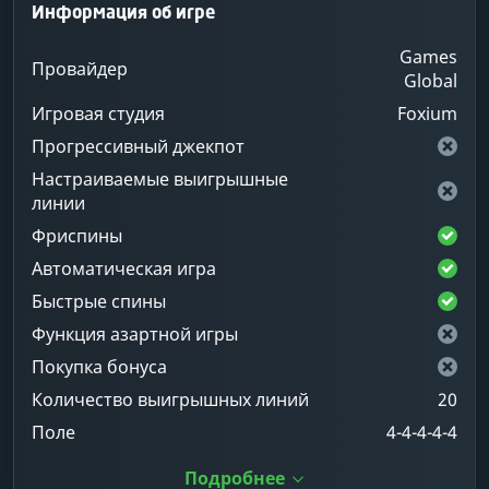
Информация об игре
Games
Провайдер
Global
Игровая студия
Foxium
Прогрессивный джекпот
Настраиваемые выигрышные
линии
Фриспины
Автоматическая игра
Быстрые спины
Функция азартной игры
Покупка бонуса
Количество выигрышных линий
20
Поле
4-4-4-4-4
Подробнее