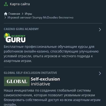
Карта сайта
Главная
Игры
Игровой автомат Stumpy McDoodles бесплатно
CASINO GURU ACADEMY
Бесплатные профессиональные обучающие курсы для
работников онлайн-казино, способствующие улучшению
условий отрасли, опыта игроков и честного подхода к
азартным играм.
GLOBAL SELF-EXCLUSION INITIATIVE
Наша инициатива по созданию глобальной системы
самоисключения, которая позволит уязвимым игрокам
блокировать собственный доступ ко всем азартным играм
онлайн.