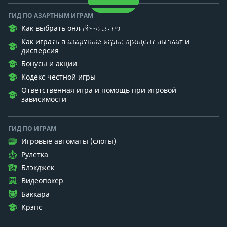
ГИД ПО АЗАРТНЫМ ИГРАМ
Казино Гуру
Как выбрать онлайн-казино
Рассказываем об азартных играх
Как играть в азартные игры: процент выплат и
дисперсия
Бонусы и акции
Кодекс честной игры
Ответственная игра и помощь при игровой
зависимости
ГИД ПО ИГРАМ
Игровые автоматы (слоты)
Рулетка
Блэкджек
Видеопокер
Баккара
Крэпс