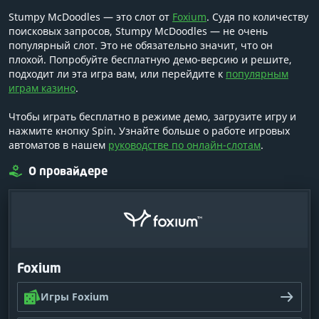
Stumpy McDoodles — это слот от
Foxium
. Судя по количеству
поисковых запросов, Stumpy McDoodles — не очень
популярный слот. Это не обязательно значит, что он
плохой. Попробуйте бесплатную демо-версию и решите,
подходит ли эта игра вам, или перейдите к
популярным
играм казино
.
Чтобы играть бесплатно в режиме демо, загрузите игру и
нажмите кнопку Spin. Узнайте больше о работе игровых
автоматов в нашем
руководстве по онлайн-слотам
.
О провайдере
Foxium
Игры Foxium