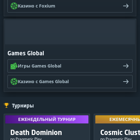
Казино с Foxium
Games Global
Игры Games Global
Казино с Games Global
Турниры
ЕЖЕНЕДЕЛЬНЫЙ ТУРНИР
ЕЖЕМЕСЯЧНЫ
ЕЖЕНЕДЕЛЬНЫЙ ТУРНИР
ЕЖЕМЕСЯЧНЫ
ПРИЗОВОЙ ФОНД
ПРИЗОВО
Death Dominion
Cosmic Clus
00
:
00
:
23
25
:
00
:
23
100 USD
1 000
по Pragmatic Play
по Pragmatic Play