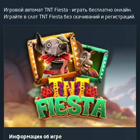
Игровой автомат TNT Fiesta - играть бесплатно онлайн.
Играйте в слот TNT Fiesta без скачиваний и регистраций.
Информация об игре