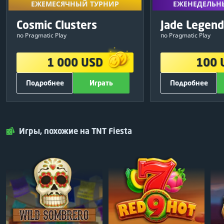
ЕЖЕМЕСЯЧНЫЙ ТУРНИР
ЕЖЕНЕДЕЛЬН
ПРИЗОВОЙ ФОНД
ПРИЗОВО
Cosmic Clusters
Jade Legend
24
:
17
:
15
03
:
17
:
15
1 000 USD
100 
по Pragmatic Play
по Pragmatic Play
380 USD
1
50 USD
250 USD
2
30 USD
1 000 USD
100 
120 USD
3
20 USD
Подробнее
Играть
Подробнее
75 USD
4
ДРУГАЯ ИНФОРМАЦИЯ
ДРУГАЯ ИН
50 USD
5
750
Всего фриспинов:
250
Вс
Играть
Закрыть
Играть
25 USD
6
Pragmatic Play
Поставщик игр:
Pragmatic Play
25 USD
7
БЕСПЛАТНО
Участие:
БЕСПЛАТНО
Игры, похожие на TNT Fiesta
25 USD
8
25 USD
9
25 USD
10