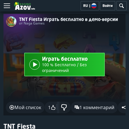
RU
|
Войти
TNT Fiesta Играть бесплатно в демо-версии
от Naga Games
Играть бесплатно
100 % Бесплатно / Без
ограничений
Мой список
1
1 комментарий
TNT Fiesta