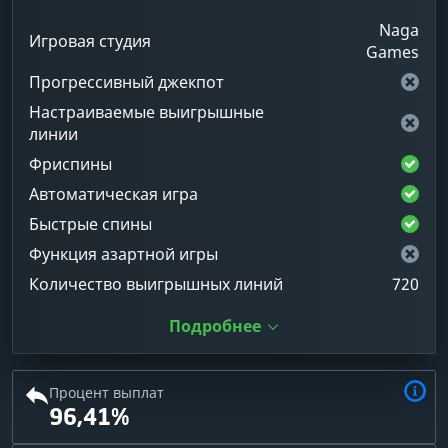
Naga
Игровая студия
Games
Прогрессивный джекпот
Настраиваемые выигрышные
линии
Фриспины
Автоматическая игра
Быстрые спины
Функция азартной игры
Количество выигрышных линий
720
Подробнее
Процент выплат
96,41%