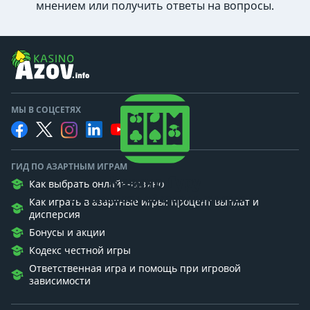
мнением или получить ответы на вопросы.
МЫ В СОЦСЕТЯХ
ГИД ПО АЗАРТНЫМ ИГРАМ
Казино Гуру
Как выбрать онлайн-казино
Рассказываем об азартных играх
Как играть в азартные игры: процент выплат и
дисперсия
Бонусы и акции
Кодекс честной игры
Ответственная игра и помощь при игровой
зависимости