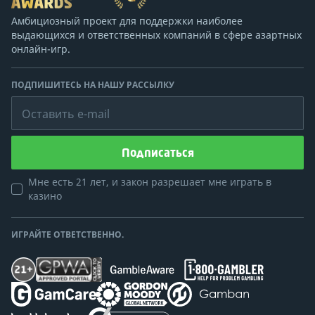
Амбициозный проект для поддержки наиболее
выдающихся и ответственных компаний в сфере азартных
онлайн-игр.
ПОДПИШИТЕСЬ НА НАШУ РАССЫЛКУ
Оставить e-mail
Подписаться
Мне есть 21 лет, и закон разрешает мне играть в
казино
ИГРАЙТЕ ОТВЕТСТВЕННО.