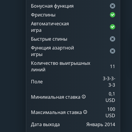
Бонусная функция
Фриспины
Автоматическая
игра
Быстрые спины
Функция азартной
игры
Количество выигрышных
11
линий
3-3-3-
Поле
3-3
0,1
Минимальная ставка
USD
100
Максимальная ставка
USD
Дата выхода
Январь 2014