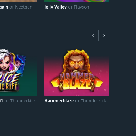
Again
от Nextgen
Jelly Valley
от Playson
Florida
ift
от Thunderkick
Hammerblaze
от Thunderkick
Heads Wi