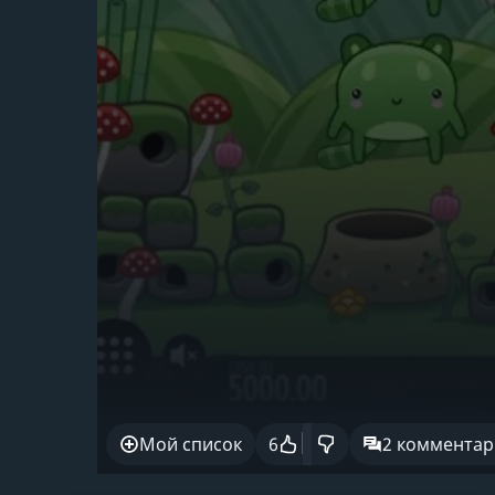
Мой список
6
2 комментар