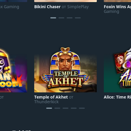
ax Gaming
Bikini Chaser
от SimplePlay
Foxin Wins 
Gaming
от
Temple of Akhet
от
Alice: Time R
Thunderkick