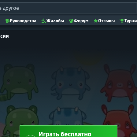
Руководства
Жалобы
Форум
Отзывы
Турн
рсии
Играть бесплатно