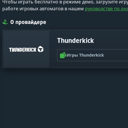
Чтобы играть бесплатно в режиме демо, загрузите игру
работе игровых автоматов в нашем
руководстве по он
О провайдере
Thunderkick
Игры Thunderkick