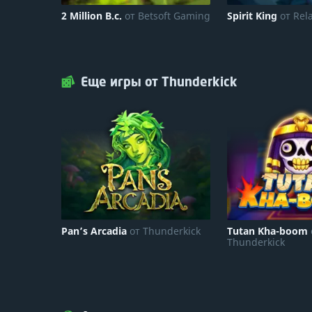
2 Million B.c.
от Betsoft Gaming
Spirit King
от Rel
Еще игры от Thunderkick
Pan’s Arcadia
от Thunderkick
Tutan Kha-boom
Thunderkick