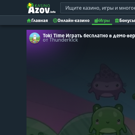
Главная
Онлайн-казино
Игры
Бонусы
Toki Time Играть бесплатно в демо-ве
от Thunderkick