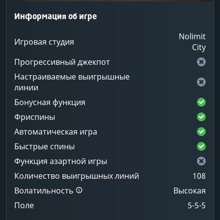
Информация об игре
Nolimit
Игровая студия
City
Прогрессивный джекпот
Настраиваемые выигрышные
линии
Бонусная функция
Фриспины
Автоматическая игра
Быстрые спины
Функция азартной игры
Количество выигрышных линий
108
Волатильность
Высокая
Поле
5-5-5