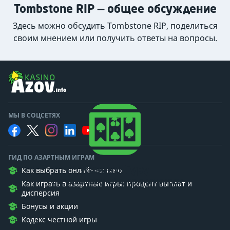
Tombstone RIP — общее обсуждение
Здесь можно обсудить Tombstone RIP, поделиться
своим мнением или получить ответы на вопросы.
МЫ В СОЦСЕТЯХ
ГИД ПО АЗАРТНЫМ ИГРАМ
Казино Гуру
Как выбрать онлайн-казино
Рассказываем об азартных играх
Как играть в азартные игры: процент выплат и
дисперсия
Бонусы и акции
Кодекс честной игры