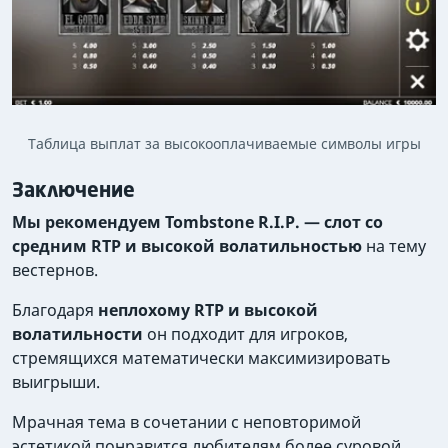
Таблица выплат за высокооплачиваемые символы игры
Заключение
Мы рекомендуем Tombstone R.I.P. — слот со
средним RTP и высокой волатильностью
на тему
вестернов.
Благодаря
неплохому RTP и высокой
волатильности
он подходит для игроков,
стремящихся математически максимизировать
выигрыши.
Мрачная тема в сочетании с неповторимой
эстетикой понравится любителям более суровой