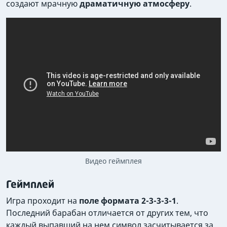
создают мрачную
драматичную атмосферу
.
Видео геймплея
Геймплей
Игра проходит на
поле формата 2-3-3-3-1
.
Последний барабан отличается от других тем, что
каждый выпавший на нем символ засчитывается за