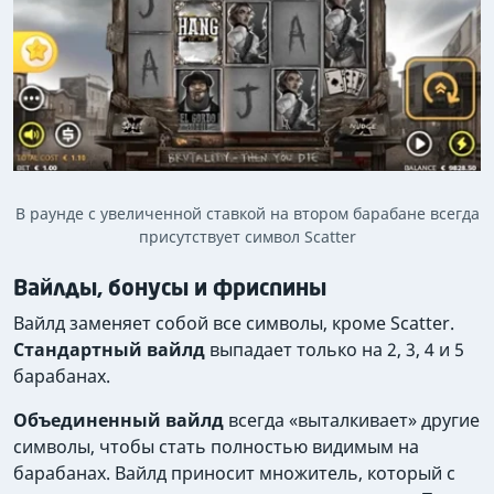
В раунде с увеличенной ставкой на втором барабане всегда
присутствует символ Scatter
Вайлды, бонусы и фриспины
Вайлд заменяет собой все символы, кроме Scatter.
Стандартный вайлд
выпадает только на 2, 3, 4 и 5
барабанах.
Объединенный вайлд
всегда «выталкивает» другие
символы, чтобы стать полностью видимым на
барабанах. Вайлд приносит множитель, который с