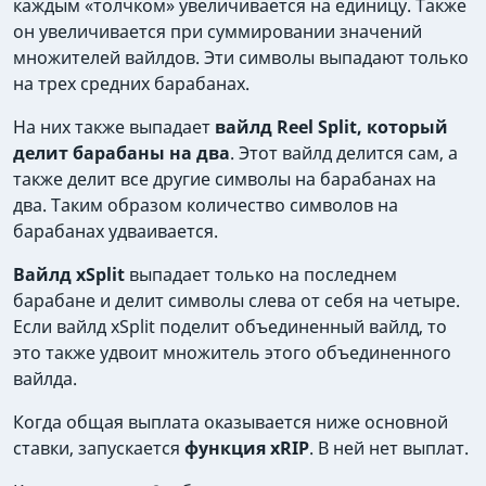
каждым «толчком» увеличивается на единицу. Также
он увеличивается при суммировании значений
множителей вайлдов. Эти символы выпадают только
на трех средних барабанах.
На них также выпадает
вайлд Reel Split, который
делит барабаны на два
. Этот вайлд делится сам, а
также делит все другие символы на барабанах на
два. Таким образом количество символов на
барабанах удваивается.
Вайлд xSplit
выпадает только на последнем
барабане и делит символы слева от себя на четыре.
Если вайлд xSplit поделит объединенный вайлд, то
это также удвоит множитель этого объединенного
вайлда.
Когда общая выплата оказывается ниже основной
ставки, запускается
функция xRIP
. В ней нет выплат.