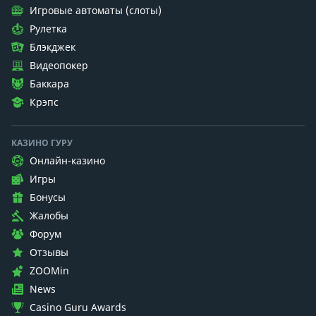
Игровые автоматы (слоты)
Рулетка
Блэкджек
Видеопокер
Баккара
Крэпс
КАЗИНО ГУРУ
Онлайн-казино
Игры
Бонусы
Жалобы
Форум
Отзывы
ZOOMin
News
Casino Guru Awards