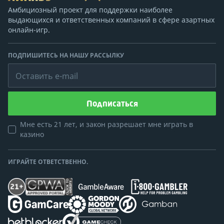
Амбициозный проект для поддержки наиболее
выдающихся и ответственных компаний в сфере азартных
онлайн-игр.
ПОДПИШИТЕСЬ НА НАШУ РАССЫЛКУ
Оставить e-mail
Подписаться
Мне есть 21 лет, и закон разрешает мне играть в
казино
ИГРАЙТЕ ОТВЕТСТВЕННО.