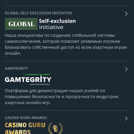
GLOBAL SELF-EXCLUSION INITIATIVE
Наша инициатива по созданию глобальной системы
самоисключения, которая позволит уязвимым игрокам
блокировать собственный доступ ко всем азартным играм
онлайн.
GAMTEGRITY
Платформа для демонстрации наших усилий по
повышению безопасности и прозрачности индустрии
азартных онлайн-игр.
CASINO GURU AWARDS