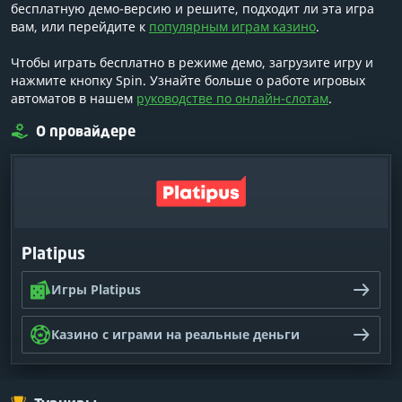
бесплатную демо-версию и решите, подходит ли эта игра
вам, или перейдите к
популярным играм казино
.
Чтобы играть бесплатно в режиме демо, загрузите игру и
нажмите кнопку Spin. Узнайте больше о работе игровых
автоматов в нашем
руководстве по онлайн-слотам
.
О провайдере
Platipus
Игры Platipus
Казино с играми на реальные деньги