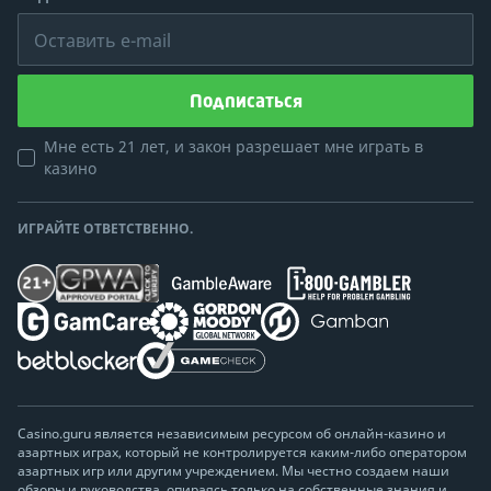
Оставить e-mail
Подписаться
Мне есть 21 лет, и закон разрешает мне играть в
казино
ИГРАЙТЕ ОТВЕТСТВЕННО.
Casino.guru является независимым ресурсом об онлайн-казино и
азартных играх, который не контролируется каким-либо оператором
азартных игр или другим учреждением. Мы честно создаем наши
обзоры и руководства, опираясь только на собственные знания и