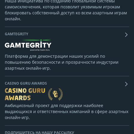
Наша инициатива по созданию глобальной системы
самоисключения, которая позволит уязвимым игрокам
блокировать собственный доступ ко всем азартным играм
онлайн.
GAMTEGRITY
Платформа для демонстрации наших усилий по
повышению безопасности и прозрачности индустрии
азартных онлайн-игр.
CASINO GURU AWARDS
Амбициозный проект для поддержки наиболее
выдающихся и ответственных компаний в сфере азартных
онлайн-игр.
ПОДПИШИТЕСЬ НА НАШУ РАССЫЛКУ