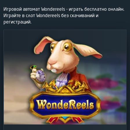
Игровой автомат Wondereels - играть бесплатно онлайн.
Играйте в слот Wondereels без скачиваний и
регистраций.