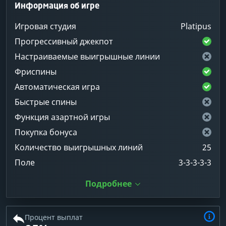
Информация об игре
Игровая студия
Platipus
Прогрессивный джекпот
Настраиваемые выигрышные линии
Фриспины
Автоматическая игра
Быстрые спины
Функция азартной игры
Покупка бонуса
Количество выигрышных линий
25
Поле
3-3-3-3-3
Подробнее
Процент выплат