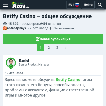
RU
|
Войти
Betify Casino
— общее обсуждение
15 392
просмотров
54
ответов
2 лет назад
Отслеживать
andandjonnyx
Новая публикация
1
2
3
Daniel
Senior Product Manager
2 лет назад
Здесь вы можете обсудить
Betify Casino
: игры
этого казино, его бонусы, способы оплаты,
проблемы с аккаунтом, функции ответственной
игры и многое другое.