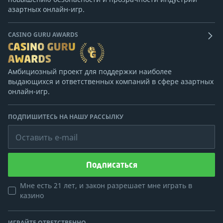
азартных онлайн-игр.
CASINO GURU AWARDS
Амбициозный проект для поддержки наиболее
выдающихся и ответственных компаний в сфере азартных
онлайн-игр.
ПОДПИШИТЕСЬ НА НАШУ РАССЫЛКУ
Оставить e-mail
Подписаться
Мне есть 21 лет, и закон разрешает мне играть в
казино
ИГРАЙТЕ ОТВЕТСТВЕННО.