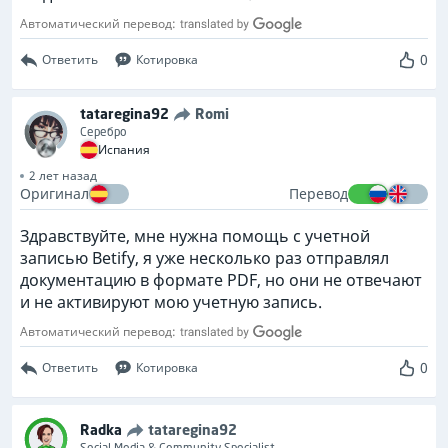
Автоматический перевод:
0
Ответить
Котировка
tataregina92
Romi
Серебро
Испания
2 лет назад
Оригинал
Перевод
Здравствуйте, мне нужна помощь с учетной
записью Betify, я уже несколько раз отправлял
документацию в формате PDF, но они не отвечают
и не активируют мою учетную запись.
Автоматический перевод:
0
Ответить
Котировка
Radka
tataregina92
Social Media & Community Specialist