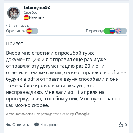
tataregina92
Серебро
Испания
2 лет назад
Оригинал
Перевод
Привет
Вчера мне ответили с просьбой ту же
документацию и я отправил еще раз и уже
отправлял эту документацию раз 20 и они
ответили тем же самым, я уже отправлял в pdf и не
будучи в pdf я отправил двумя способами и они
тоже заблокировали мой аккаунт, это
несправедливо. Мне дали до 11 апреля на
проверку, зная, что сбой у них. Мне нужен запрос
как можно скорее.
Автоматический перевод:
0
Ответить
Котировка