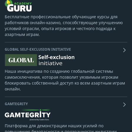
Бесплатные профессиональные обучающие курсы для
работников онлайн-казино, способствующие улучшению
условий отрасли, опыта игроков и честного подхода к
азартным играм.
GLOBAL SELF-EXCLUSION INITIATIVE
Наша инициатива по созданию глобальной системы
самоисключения, которая позволит уязвимым игрокам
блокировать собственный доступ ко всем азартным играм
онлайн.
GAMTEGRITY
Платформа для демонстрации наших усилий по
повышению безопасности и прозрачности индустрии