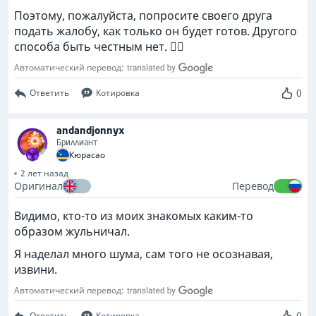
Поэтому, пожалуйста, попросите своего друга
подать жалобу, как только он будет готов. Другого
способа быть честным нет. 🤷‍♀️
Автоматический перевод:
0
Ответить
Котировка
andandjonnyx
Бриллиант
Кюрасао
2 лет назад
Оригинал
Перевод
Видимо, кто-то из моих знакомых каким-то
образом жульничал.
Я наделал много шума, сам того не осознавая,
извини.
Автоматический перевод:
0
Ответить
Котировка