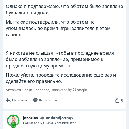
Однако я подтверждаю, что об этом было заявлено
буквально на днях.
Мы также подтвердили, что об этом не
упоминалось во время игры заявителя в этом
казино.
Я никогда не слышал, чтобы в последнее время
было добавлено заявление, применимое к
предшествующему времени.
Пожалуйста, проведите исследование еще раз и
сделайте его правильно.
Автоматический перевод:
0
Ответить
Котировка
Jaroslav
andandjonnyx
Forum and Reviews Administrator