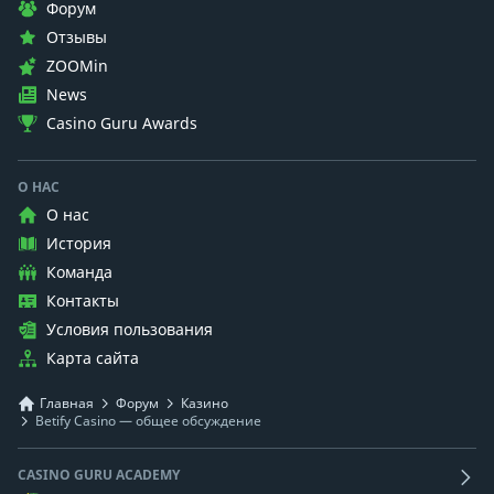
Форум
Отзывы
ZOOMin
News
Casino Guru Awards
О НАС
О нас
История
Команда
Контакты
Условия пользования
Карта сайта
Главная
Форум
Казино
Betify Casino — общее обсуждение
CASINO GURU ACADEMY