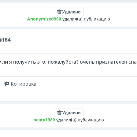
Удалено
Anonymized960
удалил(а) публикацию
irl84
 ли я получить это, пожалуйста?
очень признателен сп
Котировка
Удалено
beaty1989
удалил(а) публикацию