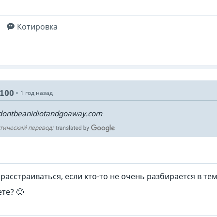
Котировка
t100
1 год назад
ontbeanidiotandgoaway.com
тический перевод:
 расстраиваться, если кто-то не очень разбирается в те
те? 🙂