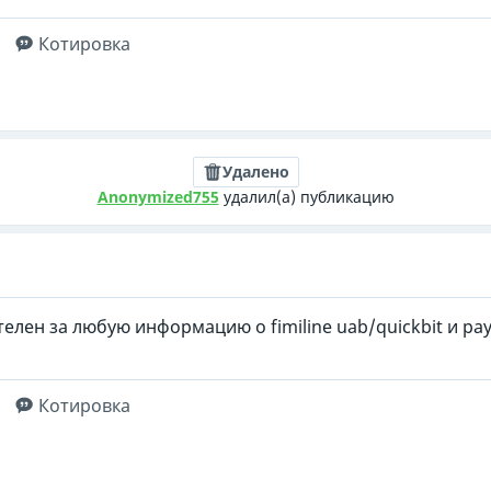
Котировка
Удалено
Anonymized755
удалил(а) публикацию
елен за любую информацию о fimiline uab/quickbit и pa
Котировка