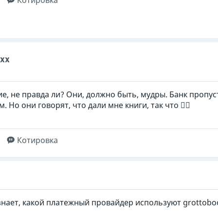
Котировка
xxx
е, не правда ли? Они, должно быть, мудры. Банк пропу
. Но они говорят, что дали мне книги, так что 🤷‍♂️
Котировка
знает, какой платежный провайдер используют grottobo