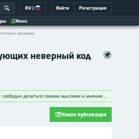
RU
|
Войти
Регистрация
иры
News
атегории продавца.
ьзующих неверный код
Небольшое предупреждение для сообщества CG: Casino Guru — это открытая платформа, где каждый может свободно делиться своими мыслями и мнениями. Мы верим в свободу слова и стараемся быть максимально не ограничивающими. Тем не менее, пожалуйста, помните: то, что что-то размещено на форуме, не означает, что Casino Guru соглашается с этим или одобряет это каким-либо образом. Мы очень рады видеть, как игроки участвуют в беседах, ведут уважительные дебаты и получают от этого удовольствие! Вот почему мы создали эту платформу. Однако мы заметили растущую тенденцию — не только здесь, но и на других платформах, — когда некоторые игроки, честно проиграв деньги в казино, ищут способы вернуть эти средства через свой банк или платежного провайдера, часто путем подачи заявок на возврат платежей или подачи ложных заявлений. Хотим вас предупредить: такое поведение не только несправедливо, но и очень рискованно! Мы уже видели и слышали истории (здесь и в других местах) о людях, которые попадали в серьезные неприятности, пытаясь пойти по этому пути, включая закрытые счета казино на нескольких платформах, закрытые банковские счета, долги и даже судебные иски (попытка мошенничества). Попытка мошенничества или искажение правды банку или провайдеру никогда не является хорошей идеей и может иметь долгосрочные последствия. Итак, вот наше дружеское обращение ко всем членам сообщества Casino Guru: Выступайте против нечестных и недобросовестных казино. Если вам нужна помощь, обратитесь в наш Центр рассмотрения жалоб — вам не придется бороться в одиночку. Но, пожалуйста, не пытайтесь вернуть деньги, которые вы честно потеряли. Это просто не стоит риска. Спасибо, что являетесь частью нашего сообщества, и хорошего вам дня!
Новая публикация