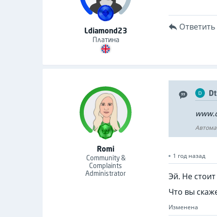
Ответить
Ldiamond23
Платина
D
www.d
Автома
Romi
1 год назад
Community &
Complaints
Administrator
Эй. Не стоит
Что вы скаже
Изменена