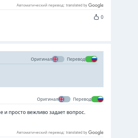
Автоматический перевод:
0
Оригинал
Перевод
Оригинал
Перевод
ме и просто вежливо задает вопрос.
Автоматический перевод: