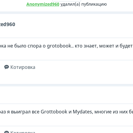
Anonymized960
удалил(а) публикацию
zed960
ока не было спора о grotobook.. кто знает, может и буде
Котировка
аз я выиграл все Grottobook и Mydates, многие из них