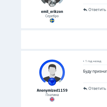
Ответить
emil_erikzon
Серебро
1 год назад
Буду признат
Ответить
Anonymized1159
Платина