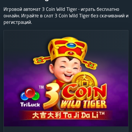
Игровой автомат 3 Coin Wild Tiger - играть бесплатно
онлайн. Играйте в слот 3 Coin Wild Tiger без скачиваний и
регистраций.