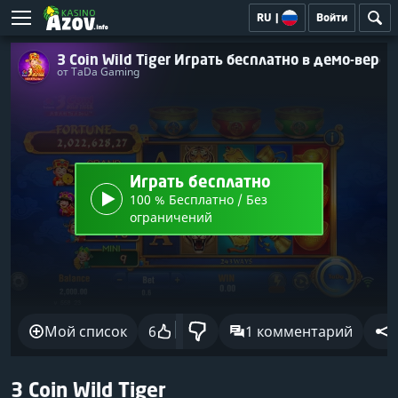
RU
|
Войти
3 Coin Wild Tiger Играть бесплатно в демо-верси
от TaDa Gaming
Играть бесплатно
100 % Бесплатно / Без
ограничений
Мой список
6
1 комментарий
3 Coin Wild Tiger