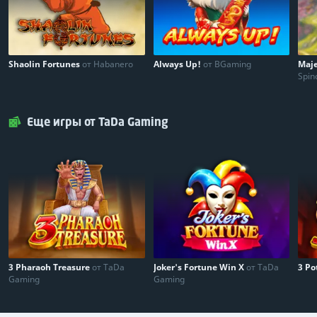
Shaolin Fortunes
от Habanero
Always Up!
от BGaming
Maje
Spin
Еще игры от TaDa Gaming
3 Pharaoh Treasure
от TaDa
Joker's Fortune Win X
от TaDa
3 P
Gaming
Gaming