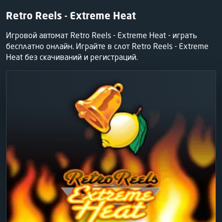
Retro Reels - Extreme Heat
Игровой автомат Retro Reels - Extreme Heat - играть
бесплатно онлайн. Играйте в слот Retro Reels - Extreme
Heat без скачиваний и регистраций.