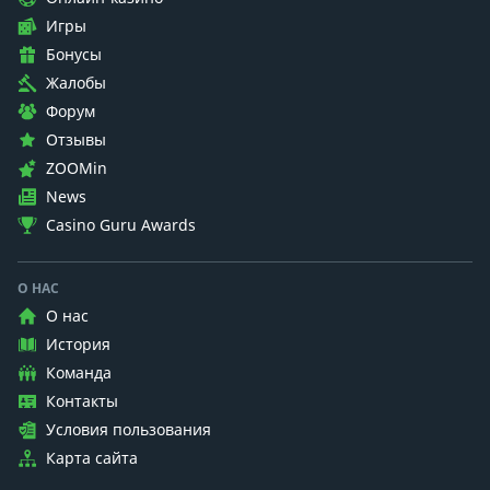
Игры
Бонусы
Жалобы
Форум
Отзывы
ZOOMin
News
Casino Guru Awards
О НАС
О нас
История
Команда
Контакты
Условия пользования
Карта сайта