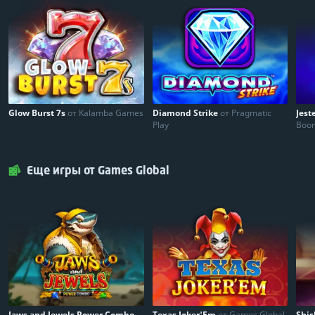
25 USD
10
Glow Burst 7s
от Kalamba Games
Diamond Strike
от Pragmatic
Jest
Play
Boo
Еще игры от Games Global
Jaws and Jewels Power Combo
Texas Joker'Em
от Games Global
Shis