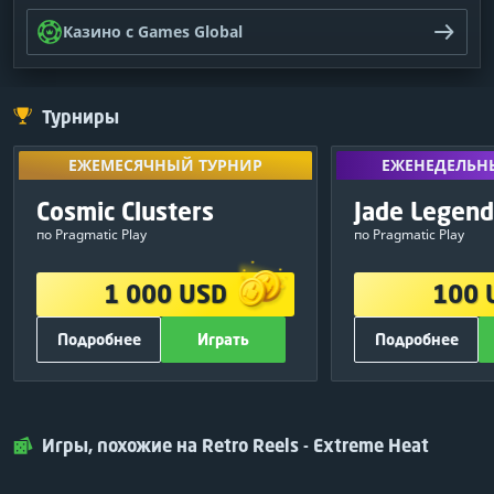
Казино с Games Global
Турниры
ЕЖЕМЕСЯЧНЫЙ ТУРНИР
ЕЖЕНЕДЕЛЬН
ЕЖЕМЕСЯЧНЫЙ ТУРНИР
ЕЖЕНЕДЕЛЬН
ПРИЗОВОЙ ФОНД
ПРИЗОВО
Cosmic Clusters
Jade Legend
23
:
04
:
26
02
:
04
:
26
1 000 USD
100 
по Pragmatic Play
по Pragmatic Play
380 USD
1
50 USD
250 USD
2
30 USD
1 000 USD
100 
120 USD
3
20 USD
Подробнее
Играть
Подробнее
75 USD
4
ДРУГАЯ ИНФОРМАЦИЯ
ДРУГАЯ ИН
50 USD
5
750
Всего фриспинов:
250
Вс
Играть
Закрыть
Играть
25 USD
6
Pragmatic Play
Поставщик игр:
Pragmatic Play
25 USD
7
БЕСПЛАТНО
Участие:
БЕСПЛАТНО
Игры, похожие на Retro Reels - Extreme Heat
25 USD
8
25 USD
9