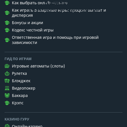
Казино Гуру
Как выбрать онлайн-казино
Рассказываем об азартных играх
Как играть в азартные игры: процент выплат и
дисперсия
Бонусы и акции
Кодекс честной игры
Ответственная игра и помощь при игровой
зависимости
ГИД ПО ИГРАМ
Игровые автоматы (слоты)
Рулетка
Блэкджек
Видеопокер
Баккара
Крэпс
КАЗИНО ГУРУ
Онлайн-казино