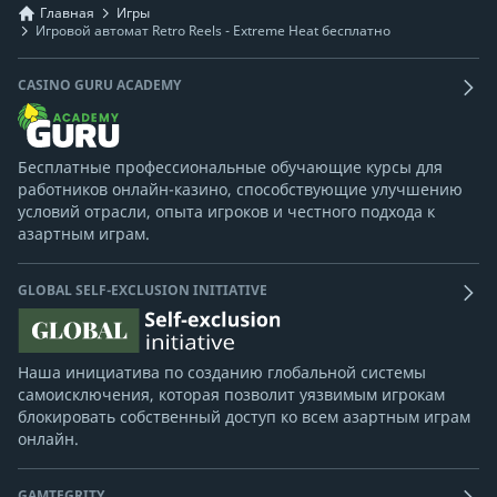
Главная
Игры
Игровой автомат Retro Reels - Extreme Heat бесплатно
CASINO GURU ACADEMY
Бесплатные профессиональные обучающие курсы для
работников онлайн-казино, способствующие улучшению
условий отрасли, опыта игроков и честного подхода к
азартным играм.
GLOBAL SELF-EXCLUSION INITIATIVE
Наша инициатива по созданию глобальной системы
самоисключения, которая позволит уязвимым игрокам
блокировать собственный доступ ко всем азартным играм
онлайн.
GAMTEGRITY