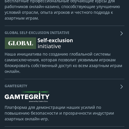
Бесплатные профессиональные обучающие курсы для
работников онлайн-казино, способствующие улучшению
условий отрасли, опыта игроков и честного подхода к
азартным играм.
GLOBAL SELF-EXCLUSION INITIATIVE
Наша инициатива по созданию глобальной системы
самоисключения, которая позволит уязвимым игрокам
блокировать собственный доступ ко всем азартным играм
онлайн.
GAMTEGRITY
Платформа для демонстрации наших усилий по
повышению безопасности и прозрачности индустрии
азартных онлайн-игр.