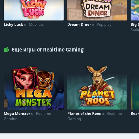
Licky Luck
от Mobilots
Dream Diner
от Popiplay
Big
Stak
Еще игры от Realtime Gaming
Mega Monster
от Realtime
Planet of the Roos
от Realtime
Bea
Gaming
Gaming