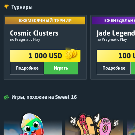
Турниры
ЕЖЕМЕСЯЧНЫЙ ТУРНИР
ЕЖЕНЕДЕЛЬН
ЕЖЕМЕСЯЧНЫЙ ТУРНИР
ЕЖЕНЕДЕЛЬН
ПРИЗОВОЙ ФОНД
ПРИЗОВО
Cosmic Clusters
Jade Legend
23
:
22
:
02
02
:
22
:
02
1 000 USD
100 
по Pragmatic Play
по Pragmatic Play
380 USD
1
50 USD
250 USD
2
30 USD
1 000 USD
100 
120 USD
3
20 USD
Подробнее
Играть
Подробнее
75 USD
4
ДРУГАЯ ИНФОРМАЦИЯ
ДРУГАЯ ИН
50 USD
5
750
Всего фриспинов:
250
Вс
Играть
Закрыть
Играть
25 USD
6
Pragmatic Play
Поставщик игр:
Pragmatic Play
25 USD
7
БЕСПЛАТНО
Участие:
БЕСПЛАТНО
Игры, похожие на Sweet 16
25 USD
8
25 USD
9
25 USD
10