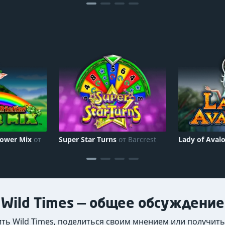
Power Mix
от
Super Star Turns
от Barcrest
Lady of Aval
Wild Times — общее обсуждение
ть Wild Times, поделиться своим мнением или получить