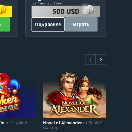
500 USD
1000
по Pragmatic Play
по Prag
500 USD
1
250 USD
1
50 US
2
150 USD
2
30 US
ь
Подробнее
Играть
Под
3
50 USD
3
20 US
30 USD
4
ДРУГАЯ ИНФОРМАЦИЯ
20 USD
5
инов:
500
Всего фриспинов:
250
ть
Играть
Закрыть
 игр:
Pragmatic Play
Поставщик игр:
Pragm
стие:
Поделитесь и играйте
Участие:
БЕСП
Win
от Skywind
Novel of Alexander
от PopOK
Diamond
Gaming
Comtrad