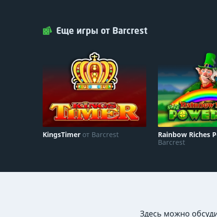
Еще игры от Barcrest
KingsTimer
от Barcrest
Rainbow Riches 
Barcrest
Здесь можно обсуди