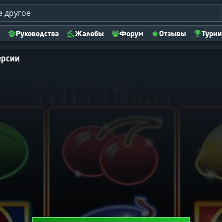
Руководства
Жалобы
Форум
Отзывы
Турн
ерсии