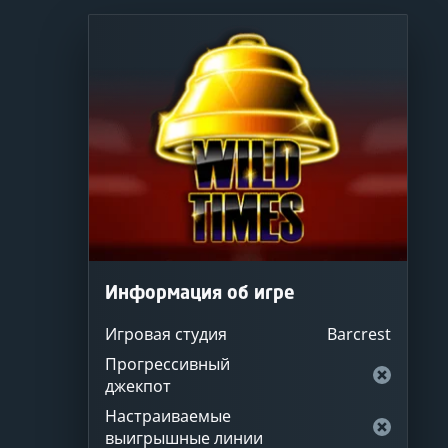
Информация об игре
Игровая студия
Barcrest
Прогрессивный
джекпот
Настраиваемые
выигрышные линии