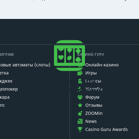
 ИГРАМ
КАЗИНО ГУРУ
овые автоматы (слоты)
Онлайн-казино
етка
Игры
Казино Гуру
кджек
Бонусы
еопокер
Рассказываем об азартных играх
Жалобы
кара
Форум
пс
Отзывы
ZOOMin
News
Casino Guru Awards