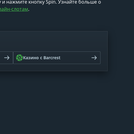
 и нажмите кнопку Spin. Узнайте больше о
лайн-слотам
.
Казино с Barcrest