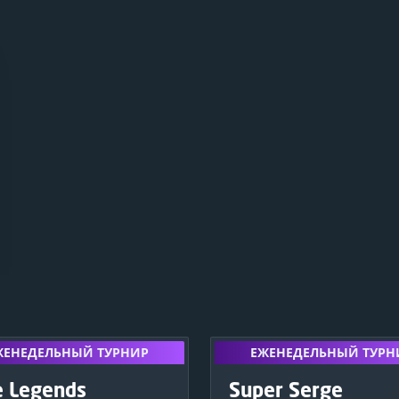
ЖЕНЕДЕЛЬНЫЙ ТУРНИР
ЕЖЕНЕДЕЛЬНЫЙ ТУРН
ЖЕНЕДЕЛЬНЫЙ ТУРНИР
ЕЖЕНЕДЕЛЬНЫЙ ТУРН
ПРИЗОВОЙ ФОНД
ПРИЗОВОЙ ФОНД
e Legends
Super Serge
:
04
:
22
05
:
04
:
22