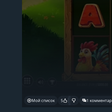
Мой список
5
1 коммента