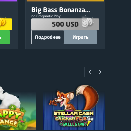
результаты в других
ПРИЗОВОЙ ФОНД
Эксклюзивный
Big Bass Bonanza
Sup
турнирах
500 USD
1000
по Pragmatic Play
по Prag
500 USD
1
250 USD
1
50 US
2
150 USD
2
30 US
ь
Подробнее
Играть
Под
3
50 USD
3
20 US
30 USD
4
ДРУГАЯ ИНФОРМАЦИЯ
20 USD
5
инов:
500
Всего фриспинов:
250
ть
Играть
Закрыть
 игр:
Pragmatic Play
Поставщик игр:
Pragm
стие:
Поделитесь и играйте
Участие:
БЕСП