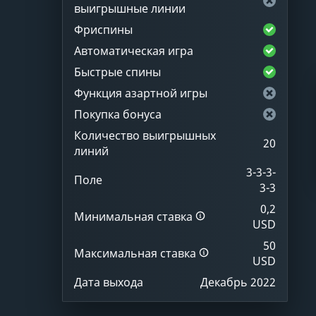
выигрышные линии
Фриспины
Автоматическая игра
Быстрые спины
Функция азартной игры
Покупка бонуса
Количество выигрышных
20
линий
3-3-3-
Поле
3-3
0,2
Минимальная ставка
USD
50
Максимальная ставка
USD
Дата выхода
Декабрь 2022