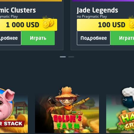
ПРИЗОВОЙ ФОНД
ПРИЗОВОЙ ФОНД
mic Clusters
Jade Legends
:
17
:
28
04
:
17
:
28
1 000 USD
100 USD
gmatic Play
по Pragmatic Play
1 000 USD
100 USD
USD
1
50 USD
USD
2
30 USD
дробнее
Играть
Подробнее
Играт
USD
3
20 USD
SD
4
ДРУГАЯ ИНФОРМАЦИЯ
ДРУГАЯ ИНФОРМАЦИЯ
SD
5
Всего фриспинов:
250
Всего фрисп
Играть
Закрыть
Играть
Закры
SD
6
atic Play
Поставщик игр:
Pragmatic Play
Поставщик
SD
7
ПЛАТНО
Участие:
БЕСПЛАТНО
Уча
SD
8
SD
9
SD
10