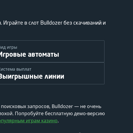
. Играйте в слот Bulldozer без скачиваний и
Вид игры
Игровые автоматы
Система выплат
Выигрышные линии
у поисковых запросов, Bulldozer — не очень
плохой. Попробуйте бесплатную демо-версию
опулярным играм казино
.