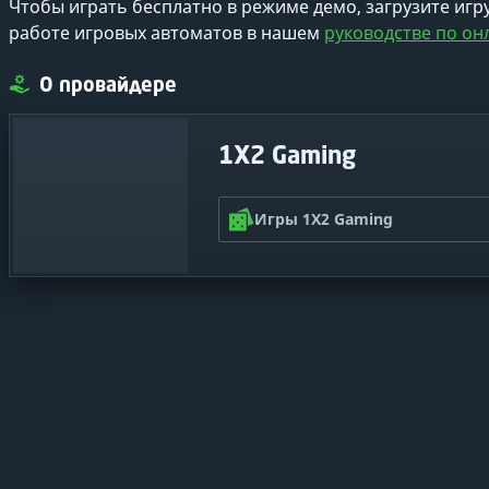
Чтобы играть бесплатно в режиме демо, загрузите игру
работе игровых автоматов в нашем
руководстве по он
О провайдере
1X2 Gaming
Игры 1X2 Gaming