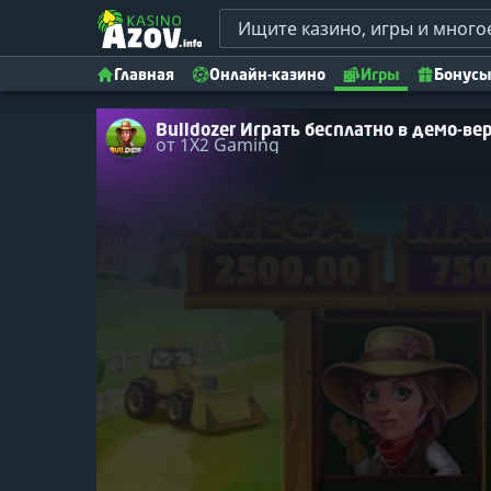
Главная
Онлайн-казино
Игры
Бонусы
Bulldozer Играть бесплатно в демо-ве
от 1X2 Gaming