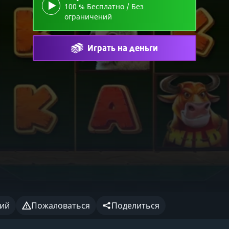
100 % Бесплатно / Без
ограничений
Играть на деньги
рий
Пожаловаться
Поделиться