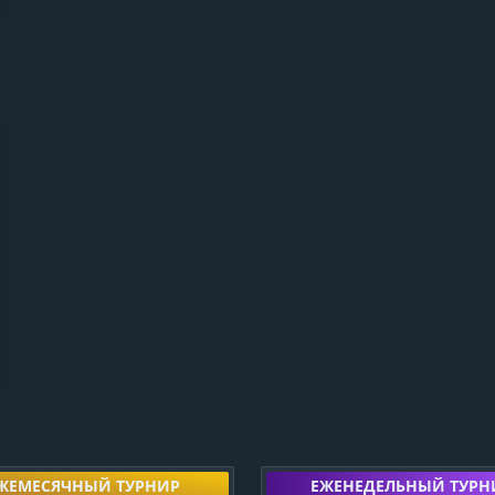
ЖЕМЕСЯЧНЫЙ ТУРНИР
ЕЖЕНЕДЕЛЬНЫЙ ТУРН
ЖЕМЕСЯЧНЫЙ ТУРНИР
ЕЖЕНЕДЕЛЬНЫЙ ТУРН