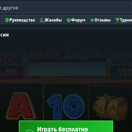
Руководства
Жалобы
Форум
Отзывы
Турн
рсии
Играть бесплатно