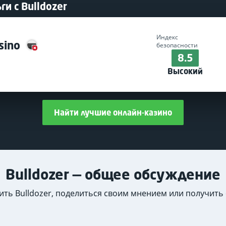
и с Bulldozer
Индекс
asino
безопасности
8.5
Высокий
Найти лучшие онлайн-казино
Bulldozer — общее обсуждение
ить Bulldozer, поделиться своим мнением или получить 