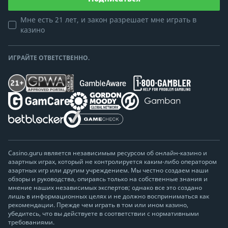
Мне есть 21 лет, и закон разрешает мне играть в
казино
ИГРАЙТЕ ОТВЕТСТВЕННО.
Casino.guru является независимым ресурсом об онлайн-казино и
азартных играх, который не контролируется каким-либо оператором
азартных игр или другим учреждением. Мы честно создаем наши
обзоры и руководства, опираясь только на собственные знания и
мнение наших независимых экспертов; однако все это создано
лишь в информационных целях и не должно восприниматься как
рекомендации. Прежде чем играть в том или ином казино,
убедитесь, что вы действуете в соответствии с нормативными
требованиями.