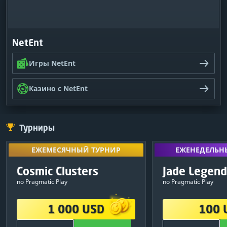
NetEnt
Игры NetEnt
Казино с NetEnt
Турниры
ЕЖЕМЕСЯЧНЫЙ ТУРНИР
ЕЖЕНЕДЕЛЬН
ЕЖЕМЕСЯЧНЫЙ ТУРНИР
ЕЖЕНЕДЕЛЬН
ПРИЗОВОЙ ФОНД
ПРИЗОВО
Cosmic Clusters
Jade Legend
22
:
10
:
33
01
:
10
:
33
1 000 USD
100 
по Pragmatic Play
по Pragmatic Play
380 USD
1
50 USD
250 USD
2
30 USD
1 000 USD
100 
120 USD
3
20 USD