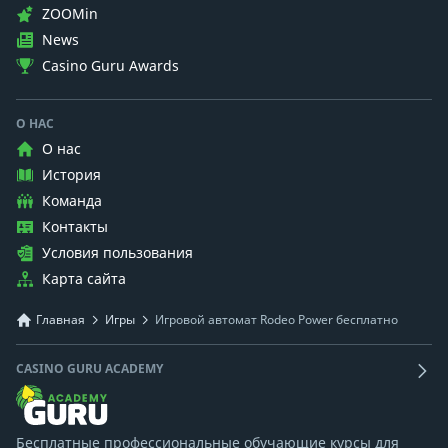
ZOOMin
News
Casino Guru Awards
О НАС
О нас
История
Команда
Контакты
Условия пользования
Карта сайта
Главная
Игры
Игровой автомат Rodeo Power бесплатно
CASINO GURU ACADEMY
Бесплатные профессиональные обучающие курсы для