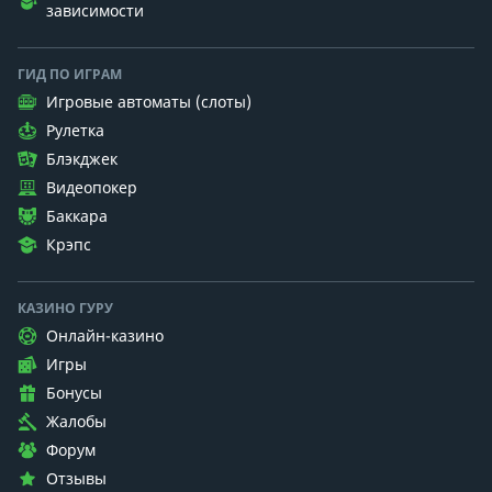
зависимости
ГИД ПО ИГРАМ
Игровые автоматы (слоты)
Рулетка
Блэкджек
Видеопокер
Баккара
Крэпс
КАЗИНО ГУРУ
Онлайн-казино
Игры
Бонусы
Жалобы
Форум
Отзывы