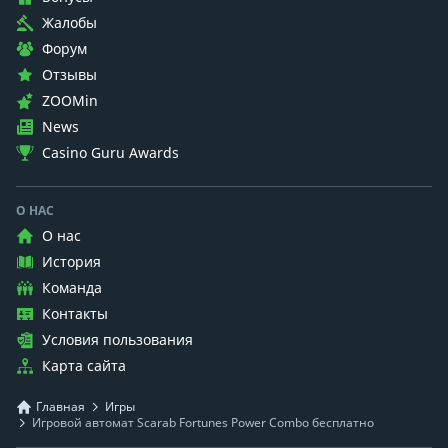
Жалобы
Форум
Отзывы
ZOOMin
News
Casino Guru Awards
О НАС
О нас
История
Команда
Контакты
Условия пользования
Карта сайта
Главная
Игры
Игровой автомат Scarab Fortunes Power Combo бесплатно