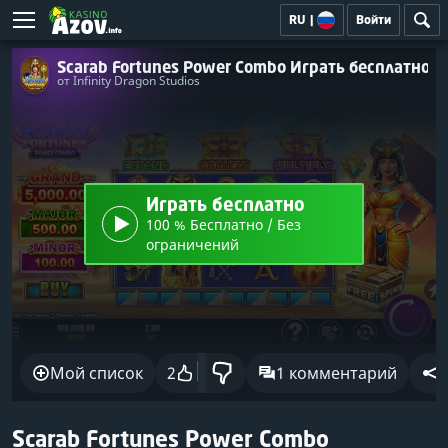
RU
|
Войти
Scarab Fortunes Power Combo Играть бесплатно в
от Infinity Dragon Studios
Играть бесплатно
100 % Бесплатно / Без
ограничений
Мой список
2
1 комментарий
Scarab Fortunes Power Combo