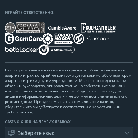
ИГРАЙТЕ ОТВЕТСТВЕННО.
Casino.guru является независимым ресурсом об онлайн-казино и
азартных играх, который не контролируется каким-либо оператором
азартных игр или другим учреждением. Мы честно создаем наши
обзоры и руководства, опираясь только на собственные знания и
мнение наших независимых экспертов; однако все это создано
лишь в информационных целях и не должно восприниматься как
рекомендации. Прежде чем играть в том или ином казино,
убедитесь, что вы действуете в соответствии с нормативными
требованиями.
CASINO GURU НА ДРУГИХ ЯЗЫКАХ
Выберите язык