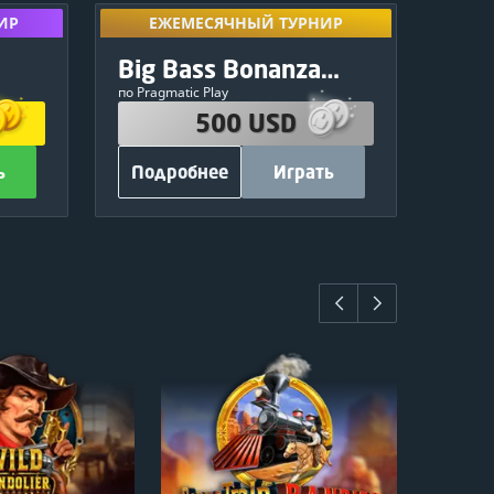
ИР
ЕЖЕМЕСЯЧНЫЙ ТУРНИР
П
Разблокируйте, выложив
ИР
ЕЖЕМЕСЯЧНЫЙ ТУРНИР
П
результаты в других
ПРИЗОВОЙ ФОНД
Эксклюзивный
Big Bass Bonanza
777
турнирах
500 USD
1000
по Pragmatic Play
по Prag
500 USD
1
250 USD
1
50 US
2
150 USD
2
30 US
ь
Подробнее
Играть
Под
3
50 USD
3
20 US
30 USD
4
ДРУГАЯ ИНФОРМАЦИЯ
20 USD
5
инов:
500
Всего фриспинов:
250
ть
Играть
Закрыть
 игр:
Pragmatic Play
Поставщик игр:
Pragm
стие:
Поделитесь и играйте
Участие:
БЕСП