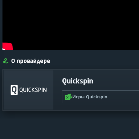
О провайдере
Quickspin
Игры Quickspin