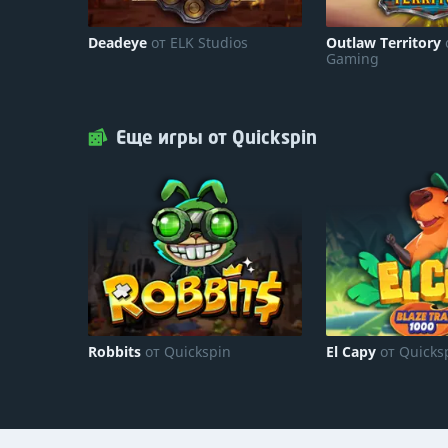
Deadeye
от ELK Studios
Outlaw Territory
Gaming
Еще игры от Quickspin
Robbits
от Quickspin
El Capy
от Quicks