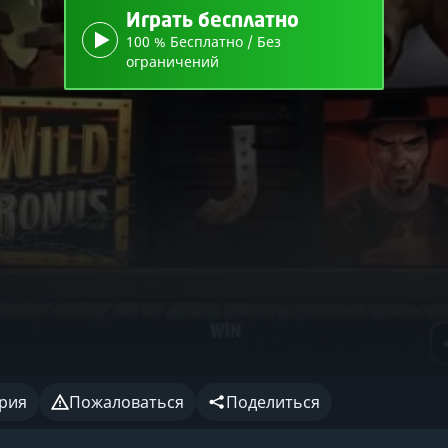
Играть бесплатно
100 % Бесплатно / Без
ограничений
рия
Пожаловаться
Поделиться