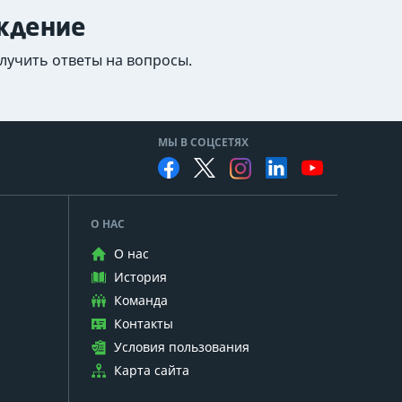
уждение
олучить ответы на вопросы.
МЫ В СОЦСЕТЯХ
О НАС
О нас
История
Команда
Контакты
Условия пользования
Карта сайта