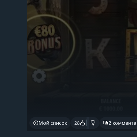
Мой список
28
2 коммента