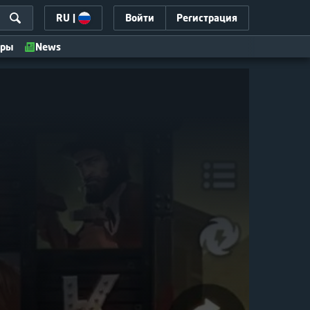
RU
|
Войти
Регистрация
иры
News