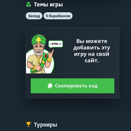
Темы игры
Запад
5 барабанов
Вы можете
добавить эту
игру на свой
сайт.
Скопировать код
Турниры