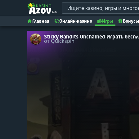
Главная
Онлайн-казино
Игры
Бонусы
Sticky Bandits Unchained Играть бесп
от Quickspin