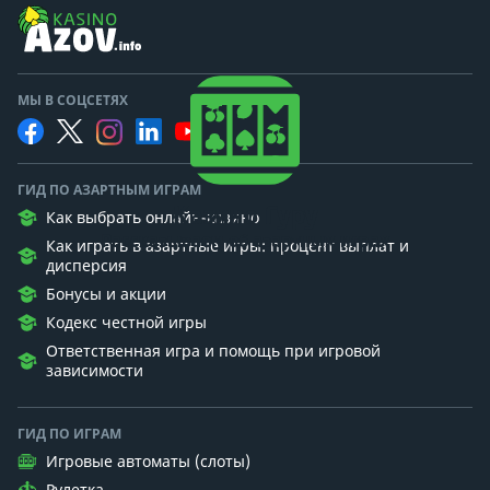
МЫ В СОЦСЕТЯХ
ГИД ПО АЗАРТНЫМ ИГРАМ
Казино Гуру
Как выбрать онлайн-казино
Рассказываем об азартных играх
Как играть в азартные игры: процент выплат и
дисперсия
Бонусы и акции
Кодекс честной игры
Ответственная игра и помощь при игровой
зависимости
ГИД ПО ИГРАМ
Игровые автоматы (слоты)
Рулетка