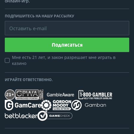
онлайн-игр.
ПОДПИШИТЕСЬ НА НАШУ РАССЫЛКУ
Оставить e-mail
Подписаться
Мне есть 21 лет, и закон разрешает мне играть в
казино
ИГРАЙТЕ ОТВЕТСТВЕННО.