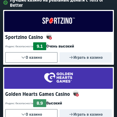
Better
Sportzino Casino
9.1
Очень высокий
Индекс безопасности
О казино
Играть в казино
Golden Hearts Games Casino
8.9
Высокий
Индекс безопасности
О казино
Играть в казино