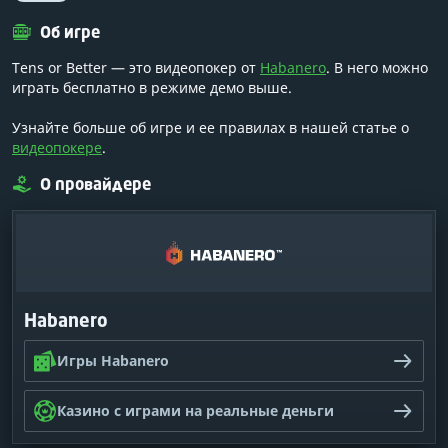
Об игре
Tens or Better — это видеопокер от
Habanero
. В него можно
играть бесплатно в режиме демо выше.
Узнайте больше об игре и ее правилах в нашей статье о
видеопокере
.
О провайдере
Habanero
Игры Habanero
Казино с играми на реальные деньги