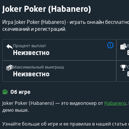
Joker Poker (Habanero)
Игра Joker Poker (Habanero) - играть онлайн бесплат
скачиваний и регистраций.
Процент выплат
Неизвестно
Максимальный выигрыш
Неизвестно
Об игре
Joker Poker (Habanero) — это видеопокер от
Habanero
.
демо выше.
Узнайте больше об игре и ее правилах в нашей статье