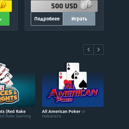
500 USD
1
250 USD
1
2
150 USD
2
ь
Подробнее
Играть
3
50 USD
3
30 USD
4
ДРУГАЯ ИНФОРМАЦИЯ
20 USD
5
инов:
500
Всего фриспинов:
ть
Играть
Закрыть
 игр:
Pragmatic Play
Поставщик игр:
стие:
Поделитесь и играйте
Участие:
hts (Red Rake
All American Poker
от
Super Vi
Red Rake Gaming
Habanero
Gaming