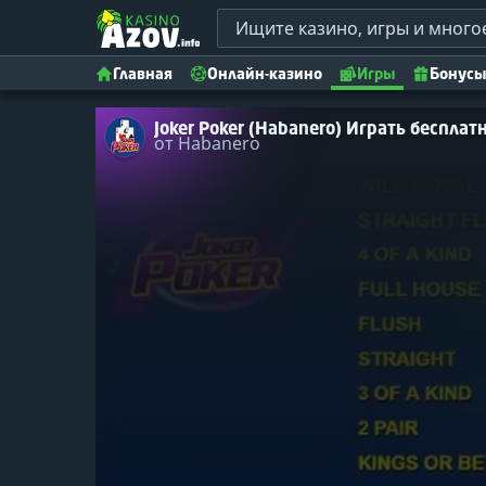
Главная
Онлайн-казино
Игры
Бонусы
Joker Poker (Habanero) Играть бесплат
от Habanero