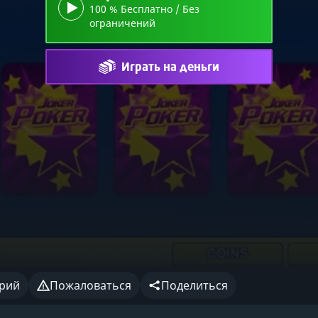
100 % Бесплатно / Без
ограничений
Играть на деньги
арий
Пожаловаться
Поделиться