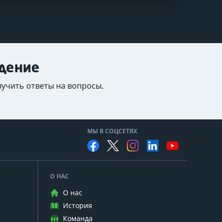
ждение
лучить ответы на вопросы.
МЫ В СОЦСЕТЯХ
О НАС
О нас
История
Команда