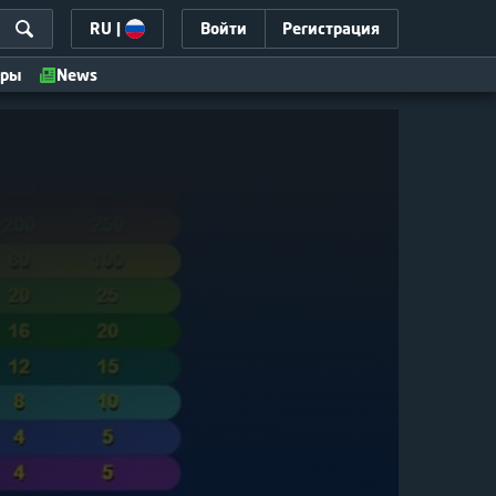
RU
|
Войти
Регистрация
иры
News