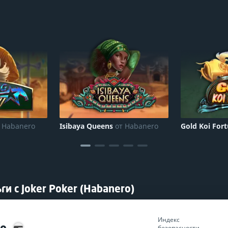
 Habanero
Isibaya Queens
от Habanero
Gold Koi For
и с Joker Poker (Habanero)
Индекс
no
безопасности