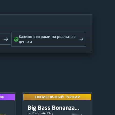
Казино с играми на реальные
деньги
ИР
ЕЖЕМЕСЯЧНЫЙ ТУРНИР
Разблокируйте, выложив
ИР
ЕЖЕМЕСЯЧНЫЙ ТУРНИР
результаты в других
ПРИЗОВОЙ ФОНД
Эксклюзивный
Big Bass Bonanza
турнирах
500 USD
1000
по Pragmatic Play