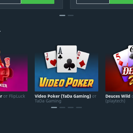
ДРУГАЯ ИНФОРМАЦИЯ
ДРУГАЯ ИНФОРМАЦИЯ
Всего фриспинов:
250
Всего фрисп
Играть
Закрыть
Играть
Закры
atic Play
Поставщик игр:
Pragmatic Play
Поставщик
r
ПЛАТНО
Участие:
БЕСПЛАТНО
Уча
er
от FlipLuck
Video Poker (TaDa Gaming)
от
Deuces Wild
TaDa Gaming
(playtech)