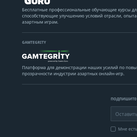
Бесплатные профессиональные обучающие курсы для
способствующие улучшению условий отрасли, опыта 
азартным играм.
GAMTEGRITY
Платформа для демонстрации наших усилий по пов
прозрачности индустрии азартных онлайн-игр.
ПОДПИШИТЕС
Оставить
Мне есть