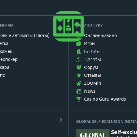
 ИГРАМ
КАЗИНО ГУРУ
овые автоматы (слоты)
Онлайн-казино
етка
Игры
Казино Гуру
кджек
Бонусы
еопокер
Рассказываем об азартных играх
Жалобы
кара
Форум
пс
Отзывы
ZOOMin
News
Casino Guru Awards
GLOBAL SELF-EXCLUSION INITIA