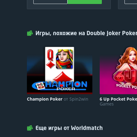
75 USD
4
ДРУГАЯ ИНФОРМАЦИЯ
50 USD
5
750
Всего фриспинов:
250
Играть
Закрыть
25 USD
6
Pragmatic Play
Поставщик игр:
Pragm
25 USD
7
Игры, похожие на Double Joker Poke
БЕСПЛАТНО
Участие:
БЕС
25 USD
8
25 USD
9
25 USD
10
Champion Poker
от Spin2win
6 Up Pocket Pok
Games
Еще игры от Worldmatch