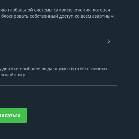
ию глобальной системы самоисключения, которая
 блокировать собственный доступ ко всем азартным
оддержки наиболее выдающихся и ответственных
 онлайн-игр.
писаться