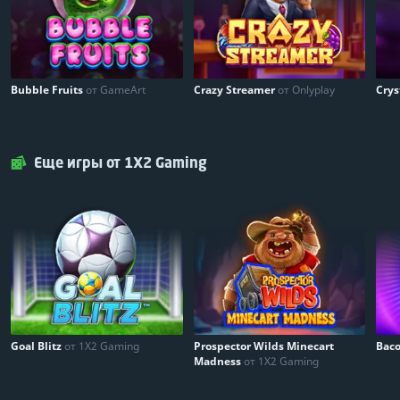
Bubble Fruits
от GameArt
Crazy Streamer
от Onlyplay
Crys
Еще игры от 1X2 Gaming
Goal Blitz
от 1X2 Gaming
Prospector Wilds Minecart
Bac
Madness
от 1X2 Gaming