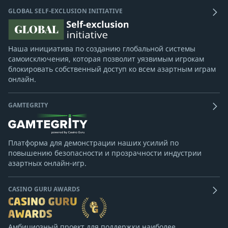
GLOBAL SELF-EXCLUSION INITIATIVE
Наша инициатива по созданию глобальной системы
самоисключения, которая позволит уязвимым игрокам
блокировать собственный доступ ко всем азартным играм
онлайн.
GAMTEGRITY
Платформа для демонстрации наших усилий по
повышению безопасности и прозрачности индустрии
азартных онлайн-игр.
CASINO GURU AWARDS
Амбициозный проект для поддержки наиболее