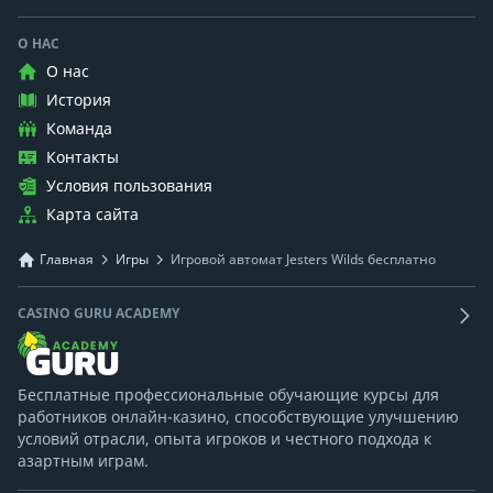
О НАС
О нас
История
Команда
Контакты
Условия пользования
Карта сайта
Главная
Игры
Игровой автомат Jesters Wilds бесплатно
CASINO GURU ACADEMY
Бесплатные профессиональные обучающие курсы для
работников онлайн-казино, способствующие улучшению
условий отрасли, опыта игроков и честного подхода к
азартным играм.