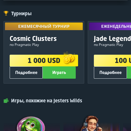
Турниры
ЕЖЕМЕСЯЧНЫЙ ТУРНИР
ЕЖЕНЕДЕЛЬН
ЕЖЕМЕСЯЧНЫЙ ТУРНИР
ЕЖЕНЕДЕЛЬН
ПРИЗОВОЙ ФОНД
ПРИЗОВО
Cosmic Clusters
Jade Legend
22
:
15
:
07
01
:
15
:
07
1 000 USD
100 
по Pragmatic Play
по Pragmatic Play
380 USD
1
50 USD
250 USD
2
30 USD
1 000 USD
100 
120 USD
3
20 USD
Подробнее
Играть
Подробнее
75 USD
4
ДРУГАЯ ИНФОРМАЦИЯ
ДРУГАЯ ИН
50 USD
5
750
Всего фриспинов:
250
Вс
Играть
Закрыть
Играть
25 USD
6
Pragmatic Play
Поставщик игр:
Pragmatic Play
25 USD
7
БЕСПЛАТНО
Участие:
БЕСПЛАТНО
Игры, похожие на Jesters Wilds
25 USD
8
25 USD
9
25 USD
10