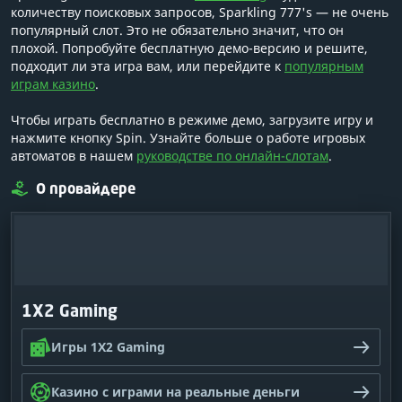
количеству поисковых запросов, Sparkling 777's — не очень
популярный слот. Это не обязательно значит, что он
плохой. Попробуйте бесплатную демо-версию и решите,
подходит ли эта игра вам, или перейдите к
популярным
играм казино
.
Чтобы играть бесплатно в режиме демо, загрузите игру и
нажмите кнопку Spin. Узнайте больше о работе игровых
автоматов в нашем
руководстве по онлайн-слотам
.
О провайдере
1X2 Gaming
Игры 1X2 Gaming
Казино с играми на реальные деньги