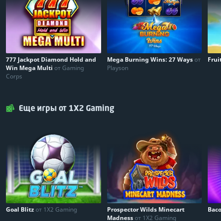
777 Jackpot Diamond Hold and
Mega Burning Wins: 27 Ways
от
Frui
Win Mega Multi
от Gaming
Playson
Corps
Еще игры от 1X2 Gaming
Goal Blitz
от 1X2 Gaming
Prospector Wilds Minecart
Bac
Madness
от 1X2 Gaming