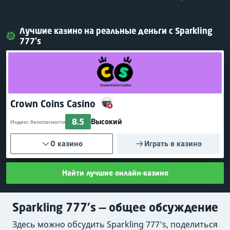
Лучшие казино на реальные деньги с Sparkling
777's
Crown Coins Casino
8.5
Высокий
Индекс безопасности
О казино
Играть в казино
Найти лучшие онлайн-казино
Sparkling 777's — общее обсуждение
Здесь можно обсудить Sparkling 777's, поделиться