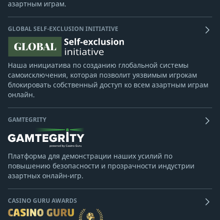
азартным играм.
GLOBAL SELF-EXCLUSION INITIATIVE
Наша инициатива по созданию глобальной системы
самоисключения, которая позволит уязвимым игрокам
блокировать собственный доступ ко всем азартным играм
онлайн.
GAMTEGRITY
Платформа для демонстрации наших усилий по
повышению безопасности и прозрачности индустрии
азартных онлайн-игр.
CASINO GURU AWARDS